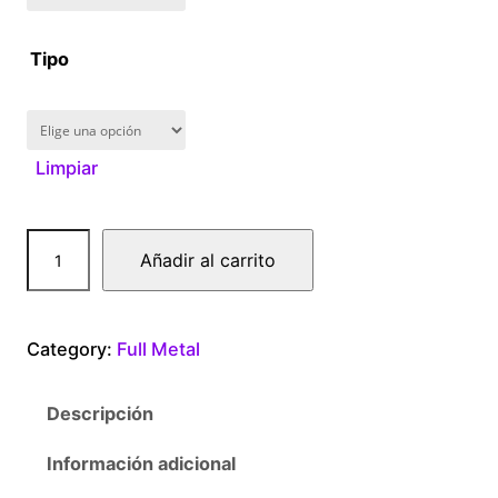
1
Tipo
6
0
Limpiar
.
0
F
Añadir al carrito
u
0
l
l
t
Category:
Full Metal
M
e
h
Descripción
t
r
a
Información adicional
l