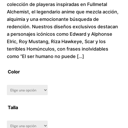
colección de playeras inspiradas en Fullmetal
i
Alchemist, el legendario anime que mezcla acción,
alquimia y una emocionante búsqueda de
c
redención. Nuestros diseños exclusivos destacan
a personajes icónicos como Edward y Alphonse
e
Elric, Roy Mustang, Riza Hawkeye, Scar y los
r
terribles Homúnculos, con frases inolvidables
como “El ser humano no puede […]
a
Color
n
g
e
Talla
:
$