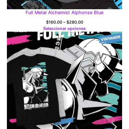
Full Metal Alchemist Alphonse Blue
Price
$
160.00
–
$
280.00
range:
Seleccionar opciones
$160.00
through
$280.00