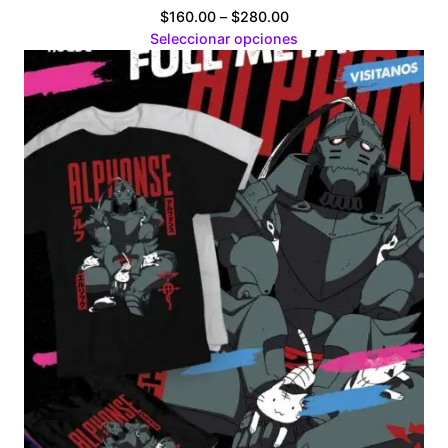
Price
$
160.00
–
$
280.00
range:
Seleccionar opciones
$160.00
through
$280.00