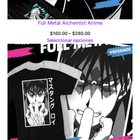
Full Metal Alchemist Anime
Price
$
160.00
–
$
280.00
range:
Seleccionar opciones
$160.00
through
$280.00