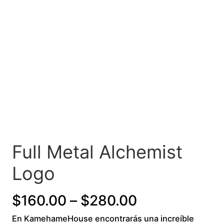
Full Metal Alchemist
Logo
P
$
160.00
–
$
280.00
En KamehameHouse encontrarás una increíble
r