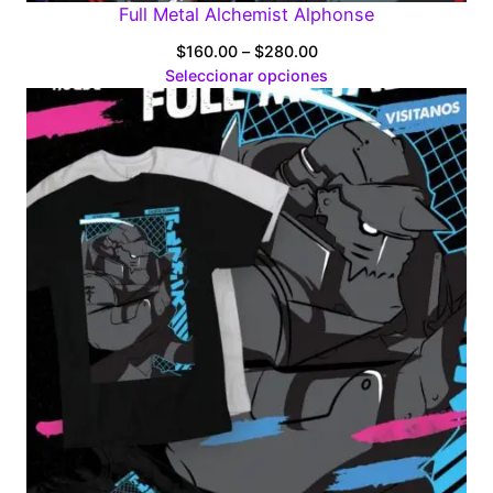
Full Metal Alchemist Alphonse
Price
$
160.00
–
$
280.00
range:
Seleccionar opciones
$160.00
through
$280.00