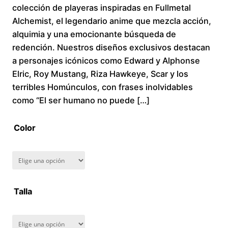
colección de playeras inspiradas en Fullmetal
i
Alchemist, el legendario anime que mezcla acción,
alquimia y una emocionante búsqueda de
c
redención. Nuestros diseños exclusivos destacan
a personajes icónicos como Edward y Alphonse
e
Elric, Roy Mustang, Riza Hawkeye, Scar y los
r
terribles Homúnculos, con frases inolvidables
como “El ser humano no puede […]
a
Color
n
g
e
Talla
:
$