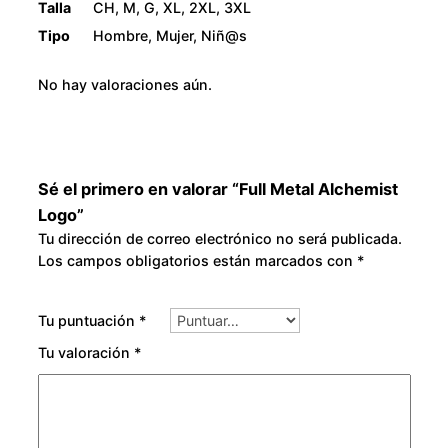
0
Talla
CH, M, G, XL, 2XL, 3XL
d
Tipo
Hombre, Mujer, Niñ@s
a
d
No hay valoraciones aún.
Sé el primero en valorar “Full Metal Alchemist
Logo”
Tu dirección de correo electrónico no será publicada.
Los campos obligatorios están marcados con
*
Tu puntuación
*
Tu valoración
*