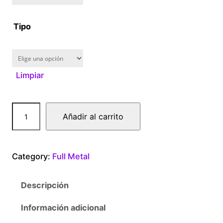
1
Tipo
6
0
Limpiar
.
0
F
Añadir al carrito
u
0
l
l
t
Category:
Full Metal
M
e
h
Descripción
t
r
a
Información adicional
l