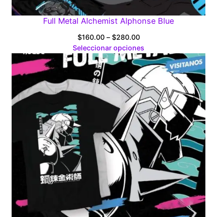
Full Metal Alchemist Alphonse Blue
Price
$
160.00
–
$
280.00
range:
Seleccionar opciones
$160.00
through
$280.00