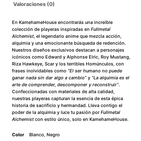
o
A
Valoraciones (0)
l
u
c
En KamehameHouse encontrarás una increíble
h
g
colección de playeras inspiradas en
Fullmetal
e
Alchemist
, el legendario anime que mezcla acción,
h
m
alquimia y una emocionante búsqueda de redención.
Nuestros diseños exclusivos destacan a personajes
i
$
icónicos como Edward y Alphonse Elric, Roy Mustang,
s
Riza Hawkeye, Scar y los terribles Homúnculos, con
t
2
frases inolvidables como
“El ser humano no puede
L
ganar nada sin dar algo a cambio”
y
“La alquimia es el
o
8
arte de comprender, descomponer y reconstruir”
.
g
Confeccionadas con materiales de alta calidad,
0
nuestras playeras capturan la esencia de esta épica
o
historia de sacrificio y hermandad. Lleva contigo el
c
.
poder de la alquimia y luce tu pasión por
Fullmetal
a
Alchemist
con estilo único, solo en KamehameHouse.
n
0
t
Color
Blanco, Negro
i