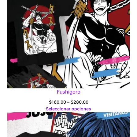
Fushigoro
Price
$
160.00
–
$
280.00
range:
Seleccionar opciones
$160.00
through
$280.00