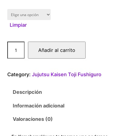
1
6
Limpiar
0
.
T
Añadir al carrito
0
o
j
0
i
Category:
Jujutsu Kaisen Toji Fushiguro
F
t
u
Descripción
s
h
h
Información adicional
r
i
g
Valoraciones (0)
o
u
r