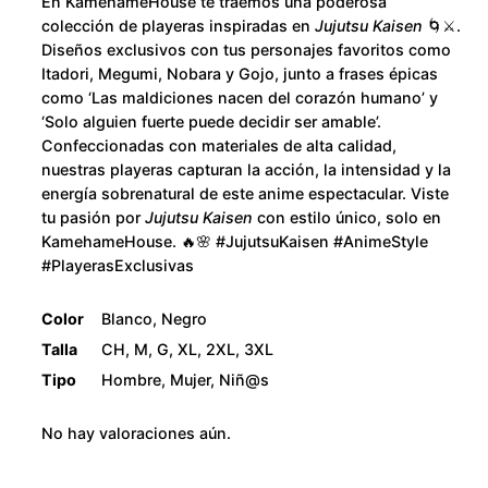
u
En KamehameHouse te traemos una poderosa
u
colección de playeras inspiradas en
Jujutsu Kaisen
🌀⚔️.
c
g
Diseños exclusivos con tus personajes favoritos como
a
Itadori, Megumi, Nobara y Gojo, junto a frases épicas
h
como ‘Las maldiciones nacen del corazón humano’ y
n
‘Solo alguien fuerte puede decidir ser amable’.
t
$
Confeccionadas con materiales de alta calidad,
i
nuestras playeras capturan la acción, la intensidad y la
d
2
energía sobrenatural de este anime espectacular. Viste
a
tu pasión por
Jujutsu Kaisen
con estilo único, solo en
d
8
KamehameHouse. 🔥🌸 #JujutsuKaisen #AnimeStyle
#PlayerasExclusivas
0
Color
Blanco, Negro
.
Talla
CH, M, G, XL, 2XL, 3XL
Tipo
Hombre, Mujer, Niñ@s
0
No hay valoraciones aún.
0