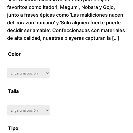
favoritos como Itadori, Megumi, Nobara y Gojo,
c
junto a frases épicas como ‘Las maldiciones nacen
del corazón humano’ y ‘Solo alguien fuerte puede
e
decidir ser amable’. Confeccionadas con materiales
r
de alta calidad, nuestras playeras capturan la […]
a
Color
n
g
Talla
e
:
$
Tipo