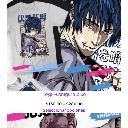
Togi Fushiguro blue
Price
$
160.00
–
$
280.00
range:
Seleccionar opciones
$160.00
through