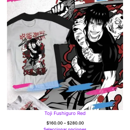
through
$280.00
Toji Fushiguro Red
Price
$
160.00
–
$
280.00
range:
Seleccionar opciones