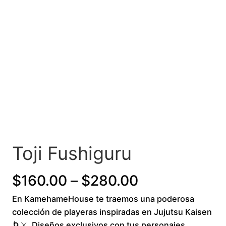
Toji Fushiguru
P
$
160.00
–
$
280.00
En KamehameHouse te traemos una poderosa
r
colección de playeras inspiradas en Jujutsu Kaisen
i
🌀⚔️. Diseños exclusivos con tus personajes