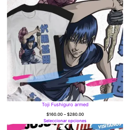
$280.00
Toji Fushiguro armed
Price
$
160.00
–
$
280.00
range:
Seleccionar opciones
$160.00