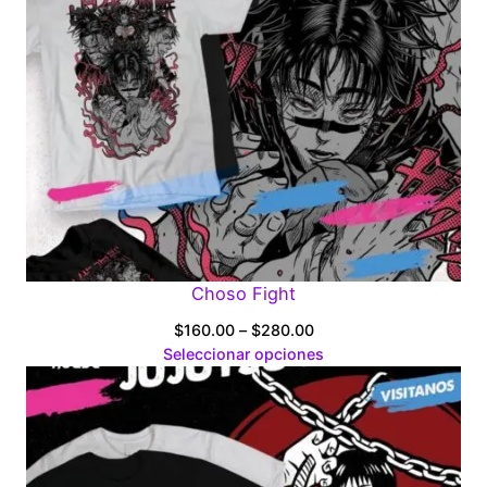
Choso Fight
Price
$
160.00
–
$
280.00
range:
Seleccionar opciones
$160.00
through
$280.00