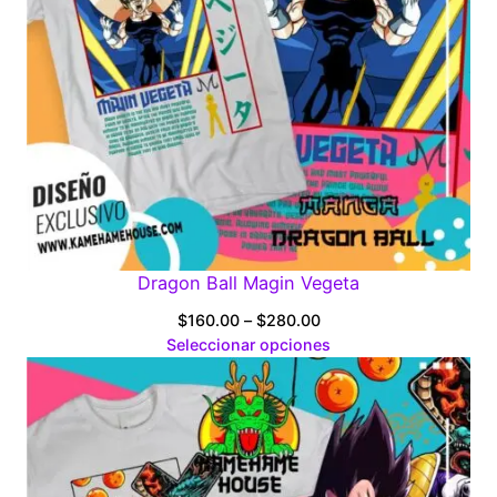
Dragon Ball Magin Vegeta
Price
$
160.00
–
$
280.00
range:
Seleccionar opciones
$160.00
through
$280.00