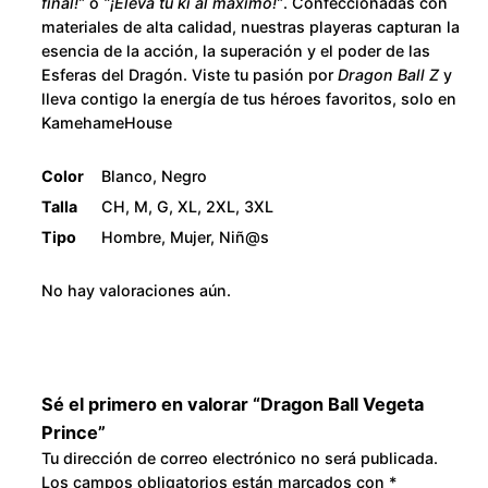
final!”
o
“¡Eleva tu ki al máximo!”
. Confeccionadas con
r
2
materiales de alta calidad, nuestras playeras capturan la
i
esencia de la acción, la superación y el poder de las
n
8
Esferas del Dragón. Viste tu pasión por
Dragon Ball Z
y
c
lleva contigo la energía de tus héroes favoritos, solo en
0
KamehameHouse
e
c
.
Color
Blanco, Negro
a
Talla
CH, M, G, XL, 2XL, 3XL
n
0
Tipo
Hombre, Mujer, Niñ@s
t
0
i
No hay valoraciones aún.
d
a
d
Sé el primero en valorar “Dragon Ball Vegeta
Prince”
Tu dirección de correo electrónico no será publicada.
Los campos obligatorios están marcados con
*