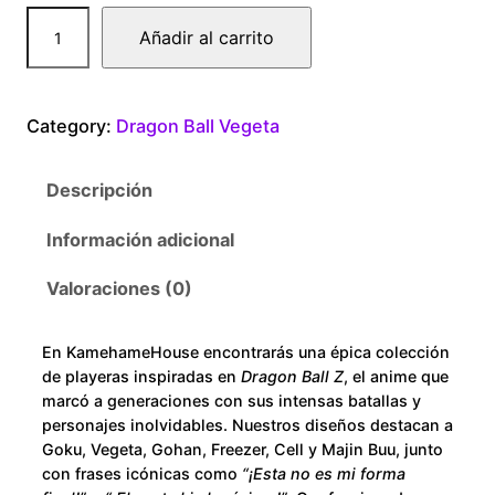
0
D
Añadir al carrito
r
0
a
g
t
Category:
Dragon Ball Vegeta
o
n
h
Descripción
B
r
a
Información adicional
l
o
l
Valoraciones (0)
V
u
e
En KamehameHouse encontrarás una épica colección
g
g
de playeras inspiradas en
Dragon Ball Z
, el anime que
e
marcó a generaciones con sus intensas batallas y
h
t
personajes inolvidables. Nuestros diseños destacan a
Goku, Vegeta, Gohan, Freezer, Cell y Majin Buu, junto
a
$
con frases icónicas como
“¡Esta no es mi forma
P