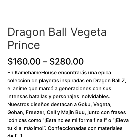
Dragon Ball Vegeta
Prince
P
$
160.00
–
$
280.00
En KamehameHouse encontrarás una épica
r
colección de playeras inspiradas en Dragon Ball Z,
i
el anime que marcó a generaciones con sus
intensas batallas y personajes inolvidables.
c
Nuestros diseños destacan a Goku, Vegeta,
Gohan, Freezer, Cell y Majin Buu, junto con frases
e
icónicas como “¡Esta no es mi forma final!” o “¡Eleva
r
tu ki al máximo!”. Confeccionadas con materiales
de […]