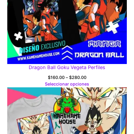
Dragon Ball Goku Vegeta Perfiles
Price
$
160.00
–
$
280.00
range:
Seleccionar opciones
$160.00
through
$280.00