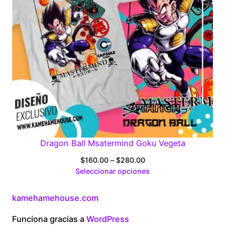
Dragon Ball Msatermind Goku Vegeta
Price
$
160.00
–
$
280.00
range:
Seleccionar opciones
$160.00
through
kamehamehouse.com
$280.00
Funciona gracias a
WordPress