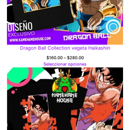
Dragon Ball Collection vegeta Haikashin
Price
$
160.00
–
$
280.00
range:
Seleccionar opciones
$160.00
through
$280.00