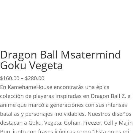
Dragon Ball Msatermind
Goku Vegeta
Price
$
160.00
–
$
280.00
range:
En KamehameHouse encontrarás una épica
$160.00
colección de playeras inspiradas en Dragon Ball Z, el
through
anime que marcó a generaciones con sus intensas
$280.00
batallas y personajes inolvidables. Nuestros diseños
destacan a Goku, Vegeta, Gohan, Freezer, Cell y Majin
Buu, junto con frases icónicas como “¡Esta no es mi