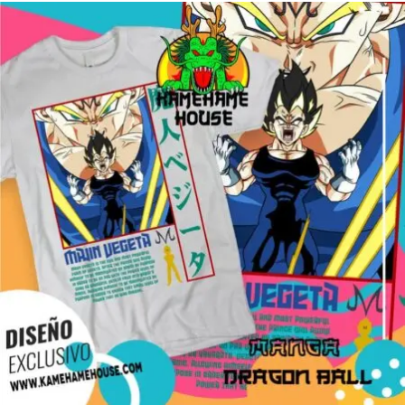
$160.00
through
$280.00