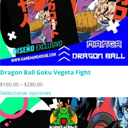
Dragon Ball Goku Vegeta Fight
Price
$
160.00
–
$
280.00
range:
Seleccionar opciones
$160.00
through
$280.00