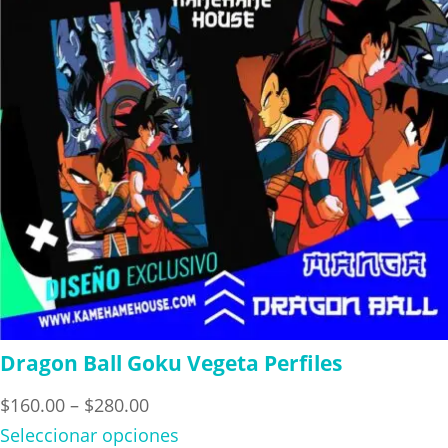
Dragon Ball Goku Vegeta Perfiles
Price
$
160.00
–
$
280.00
range:
Seleccionar opciones