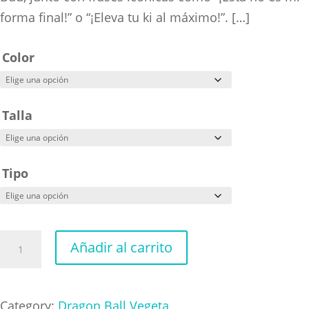
forma final!” o “¡Eleva tu ki al máximo!”. […]
Color
Talla
Tipo
Dragon
Añadir al carrito
Ball
Msatermind
Goku
Category:
Dragon Ball Vegeta