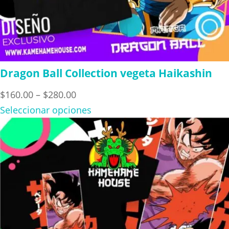
Dragon Ball Collection vegeta Haikashin
Price
$
160.00
–
$
280.00
range:
Seleccionar opciones
$160.00
through
$280.00