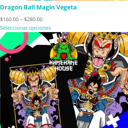
Dragon Ball Magin Vegeta
Price
$
160.00
–
$
280.00
range:
Seleccionar opciones
$160.00
through
$280.00