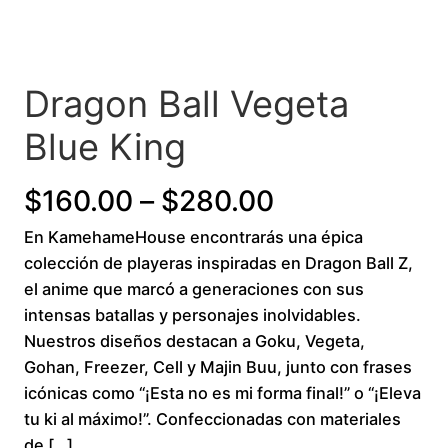
Dragon Ball Vegeta
Blue King
P
$
160.00
–
$
280.00
En KamehameHouse encontrarás una épica
r
colección de playeras inspiradas en Dragon Ball Z,
i
el anime que marcó a generaciones con sus
intensas batallas y personajes inolvidables.
c
Nuestros diseños destacan a Goku, Vegeta,
Gohan, Freezer, Cell y Majin Buu, junto con frases
e
icónicas como “¡Esta no es mi forma final!” o “¡Eleva
r
tu ki al máximo!”. Confeccionadas con materiales
de […]