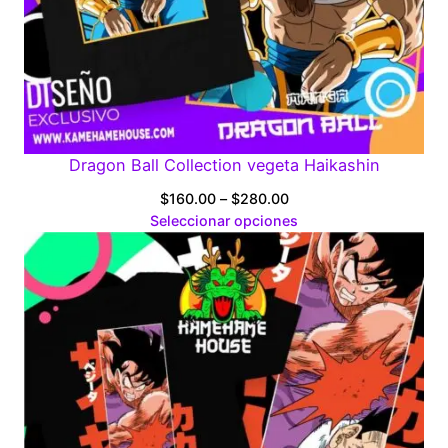
Dragon Ball Collection vegeta Haikashin
Price
$
160.00
–
$
280.00
range:
Seleccionar opciones
$160.00
through
$280.00