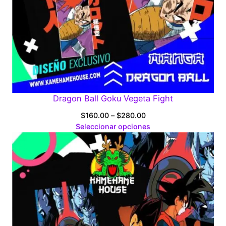
Dragon Ball Goku Vegeta Fight
Price
$
160.00
–
$
280.00
range:
Seleccionar opciones
$160.00
through
$280.00