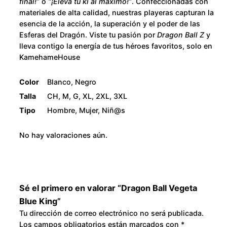
final!”
o
“¡Eleva tu ki al máximo!”
. Confeccionadas con
l
2
materiales de alta calidad, nuestras playeras capturan la
u
esencia de la acción, la superación y el poder de las
e
8
Esferas del Dragón. Viste tu pasión por
Dragon Ball Z
y
K
lleva contigo la energía de tus héroes favoritos, solo en
0
KamehameHouse
i
n
.
Color
Blanco, Negro
g
Talla
CH, M, G, XL, 2XL, 3XL
c
0
Tipo
Hombre, Mujer, Niñ@s
a
0
n
No hay valoraciones aún.
t
i
d
a
Sé el primero en valorar “Dragon Ball Vegeta
d
Blue King”
Tu dirección de correo electrónico no será publicada.
Los campos obligatorios están marcados con
*