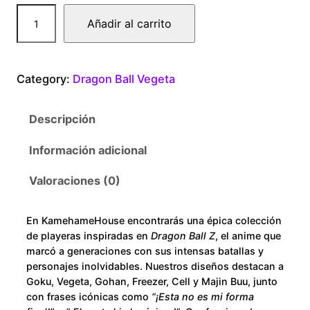
0
D
Añadir al carrito
r
0
a
g
t
Category:
Dragon Ball Vegeta
o
n
h
Descripción
B
r
a
Información adicional
l
o
l
Valoraciones (0)
V
u
e
En KamehameHouse encontrarás una épica colección
g
g
de playeras inspiradas en
Dragon Ball Z
, el anime que
e
marcó a generaciones con sus intensas batallas y
h
t
personajes inolvidables. Nuestros diseños destacan a
Goku, Vegeta, Gohan, Freezer, Cell y Majin Buu, junto
a
$
con frases icónicas como
“¡Esta no es mi forma
B