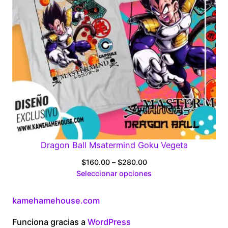
Dragon Ball Msatermind Goku Vegeta
Price
$
160.00
–
$
280.00
range:
Seleccionar opciones
$160.00
through
kamehamehouse.com
$280.00
Funciona gracias a
WordPress