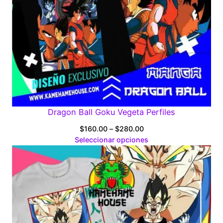
Dragon Ball Goku Vegeta Perfiles
Price
$
160.00
–
$
280.00
range:
Seleccionar opciones
$160.00
through
$280.00