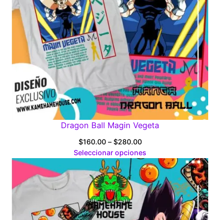
Dragon Ball Magin Vegeta
Price
$
160.00
–
$
280.00
range:
Seleccionar opciones
$160.00
through
$280.00