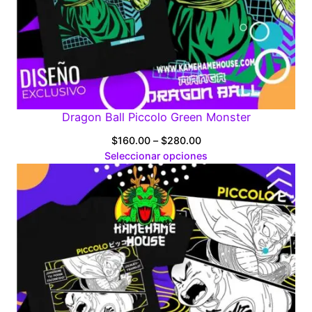
Dragon Ball Piccolo Green Monster
Price
$
160.00
–
$
280.00
range:
Seleccionar opciones
$160.00
through
$280.00