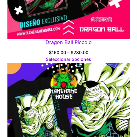
Dragon Ball Piccolo
Price
$
160.00
–
$
280.00
range:
Seleccionar opciones
$160.00
through
$280.00