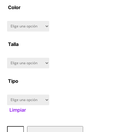
a
Color
n
g
Talla
e
:
$
Tipo
1
6
Limpiar
0
.
D