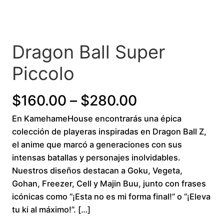
Dragon Ball Super
Piccolo
P
$
160.00
–
$
280.00
En KamehameHouse encontrarás una épica
r
colección de playeras inspiradas en Dragon Ball Z,
i
el anime que marcó a generaciones con sus
intensas batallas y personajes inolvidables.
c
Nuestros diseños destacan a Goku, Vegeta,
Gohan, Freezer, Cell y Majin Buu, junto con frases
e
icónicas como “¡Esta no es mi forma final!” o “¡Eleva
r
tu ki al máximo!”. […]