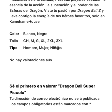
c
2
esencia de la acción, la superación y el poder de las
o
Esferas del Dragón. Viste tu pasión por
Dragon Ball Z
y
l
8
lleva contigo la energía de tus héroes favoritos, solo en
KamehameHouse.
o
0
c
Color
Blanco, Negro
a
.
Talla
CH, M, G, XL, 2XL, 3XL
n
Tipo
Hombre, Mujer, Niñ@s
t
0
i
No hay valoraciones aún.
0
d
a
d
Sé el primero en valorar “Dragon Ball Super
Piccolo”
Tu dirección de correo electrónico no será publicada.
Los campos obligatorios están marcados con
*