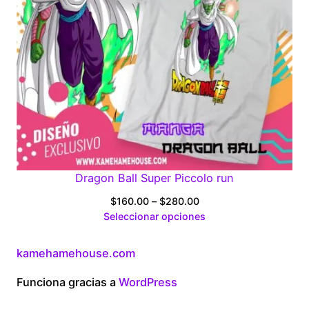
Dragon Ball Super Piccolo run
Price
$
160.00
–
$
280.00
range:
Seleccionar opciones
$160.00
through
kamehamehouse.com
$280.00
Funciona gracias a
WordPress