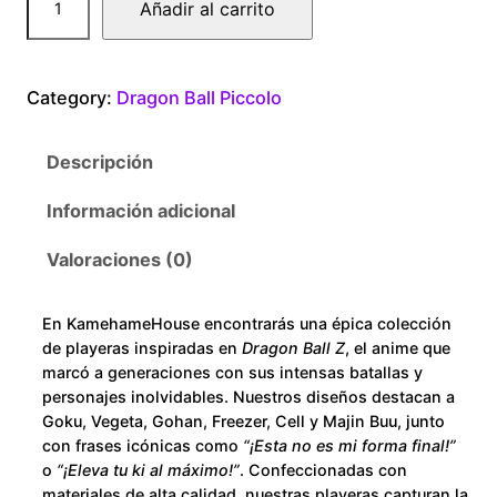
Añadir al carrito
0
r
a
0
g
Category:
Dragon Ball Piccolo
o
t
n
Descripción
B
h
a
Información adicional
r
l
l
Valoraciones (0)
o
S
u
u
En KamehameHouse encontrarás una épica colección
p
de playeras inspiradas en
Dragon Ball Z
, el anime que
e
g
marcó a generaciones con sus intensas batallas y
r
personajes inolvidables. Nuestros diseños destacan a
h
Goku, Vegeta, Gohan, Freezer, Cell y Majin Buu, junto
P
con frases icónicas como
“¡Esta no es mi forma final!”
i
$
o
“¡Eleva tu ki al máximo!”
. Confeccionadas con
c
materiales de alta calidad, nuestras playeras capturan la