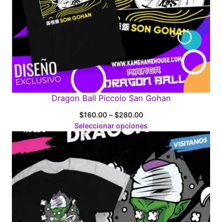
Dragon Ball Piccolo San Gohan
Price
$
160.00
–
$
280.00
range:
Seleccionar opciones
$160.00
through
$280.00