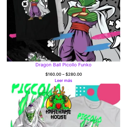
Dragon Ball Picollo Funko
Price
$
160.00
–
$
280.00
range:
Leer más
$160.00
through
$280.00