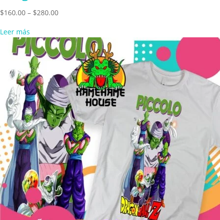
Price
$
160.00
–
$
280.00
range:
Leer más
$160.00
through
$280.00