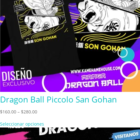
Dragon Ball Piccolo San Gohan
Price
$
160.00
–
$
280.00
range:
Seleccionar opciones
$160.00
through