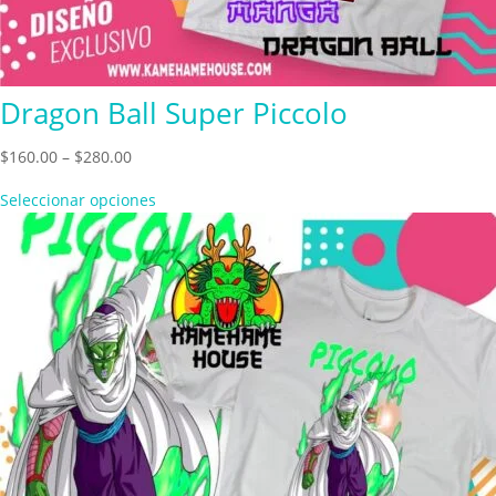
Dragon Ball Super Piccolo
Price
$
160.00
–
$
280.00
range:
Seleccionar opciones
$160.00
through
$280.00