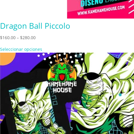
Dragon Ball Piccolo
Price
$
160.00
–
$
280.00
range:
Seleccionar opciones
$160.00
through
$280.00