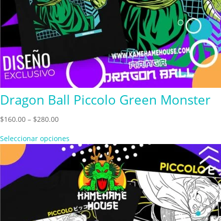
Dragon Ball Piccolo Green Monster
Price
$
160.00
–
$
280.00
range:
Seleccionar opciones
$160.00
through
$280.00