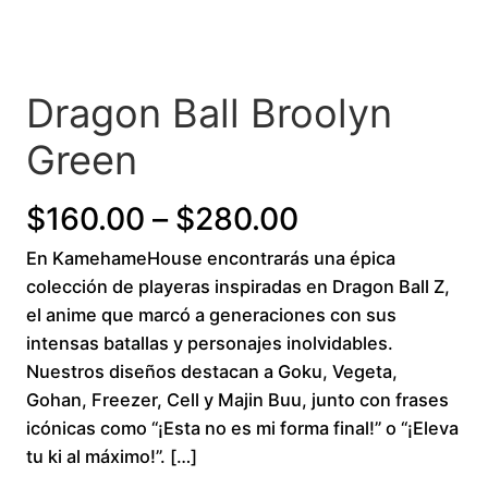
Dragon Ball Broolyn
Green
P
$
160.00
–
$
280.00
En KamehameHouse encontrarás una épica
r
colección de playeras inspiradas en Dragon Ball Z,
i
el anime que marcó a generaciones con sus
intensas batallas y personajes inolvidables.
c
Nuestros diseños destacan a Goku, Vegeta,
Gohan, Freezer, Cell y Majin Buu, junto con frases
e
icónicas como “¡Esta no es mi forma final!” o “¡Eleva
r
tu ki al máximo!”. […]