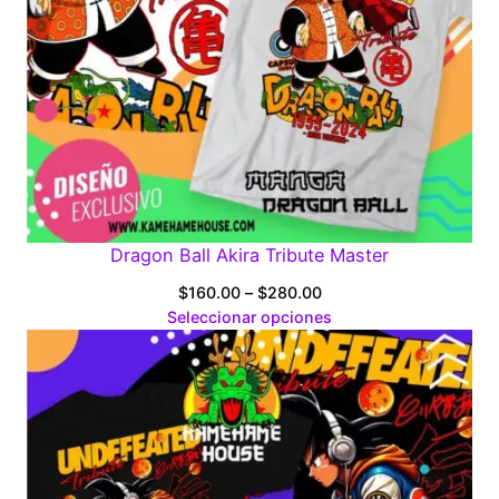
Dragon Ball Akira Tribute Master
Price
$
160.00
–
$
280.00
range:
Seleccionar opciones
$160.00
through
$280.00