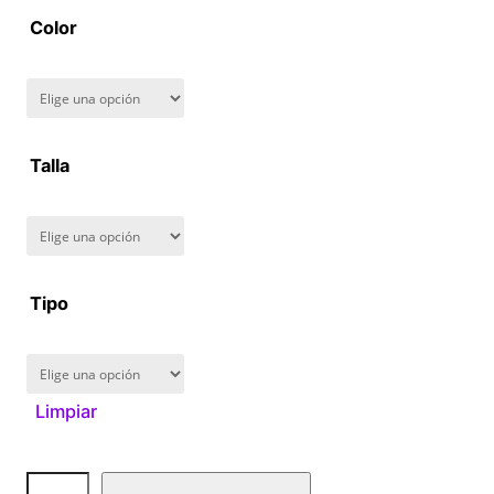
a
Color
n
g
Talla
e
:
$
Tipo
1
6
Limpiar
0
.
D