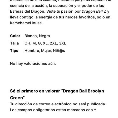
r
2
esencia de la acción, la superación y el poder de las
e
Esferas del Dragón. Viste tu pasión por
Dragon Ball Z
y
e
8
lleva contigo la energía de tus héroes favoritos, solo en
KamehameHouse.
n
0
c
Color
Blanco, Negro
a
.
Talla
CH, M, G, XL, 2XL, 3XL
n
Tipo
Hombre, Mujer, Niñ@s
t
0
i
No hay valoraciones aún.
0
d
a
d
Sé el primero en valorar “Dragon Ball Broolyn
Green”
Tu dirección de correo electrónico no será publicada.
Los campos obligatorios están marcados con
*