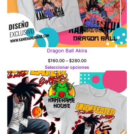
Dragon Ball Akira
Price
$
160.00
–
$
280.00
range:
Seleccionar opciones
$160.00
through
$280.00