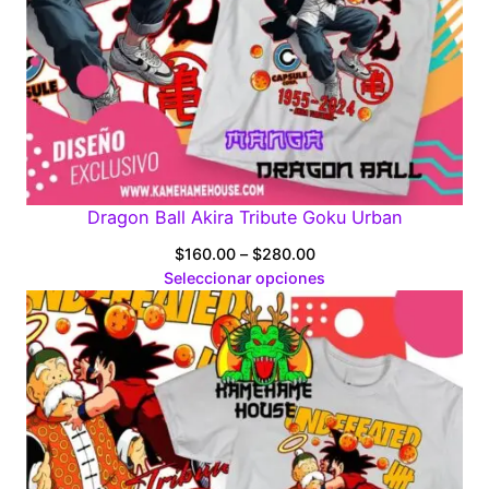
Dragon Ball Akira Tribute Goku Urban
Price
$
160.00
–
$
280.00
range:
Seleccionar opciones
$160.00
through
$280.00