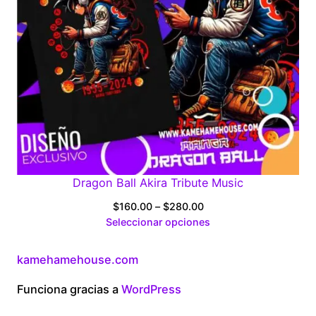
Dragon Ball Akira Tribute Music
Price
$
160.00
–
$
280.00
range:
Seleccionar opciones
$160.00
through
kamehamehouse.com
$280.00
Funciona gracias a
WordPress