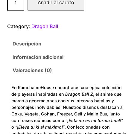
Añadir al carrito
0
r
a
0
g
Category:
Dragon Ball
o
t
n
Descripción
B
h
a
Información adicional
r
l
l
Valoraciones (0)
o
B
r
u
En KamehameHouse encontrarás una épica colección
o
de playeras inspiradas en
Dragon Ball Z
, el anime que
o
g
marcó a generaciones con sus intensas batallas y
l
personajes inolvidables. Nuestros diseños destacan a
h
Goku, Vegeta, Gohan, Freezer, Cell y Majin Buu, junto
y
con frases icónicas como
“¡Esta no es mi forma final!”
n
$
o
“¡Eleva tu ki al máximo!”
. Confeccionadas con
G
materiales de alta calidad, nuestras playeras capturan la