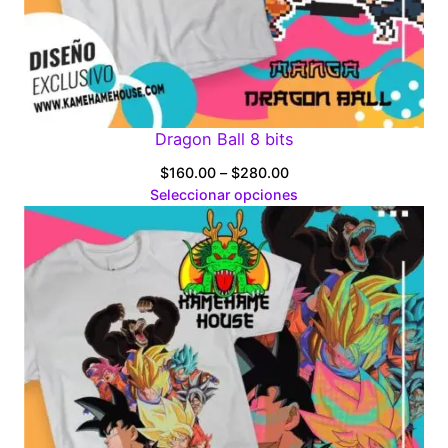
Dragon Ball 8 bits
Price
$
160.00
–
$
280.00
range:
Seleccionar opciones
$160.00
through
$280.00