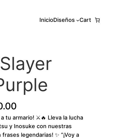
Inicio
Diseños
Cart
Slayer
Purple
P
0.00
a tu armario! ⚔️🔥 Lleva la lucha
r
itsu y Inosuke con nuestras
i
n frases legendarias! ✨ “¡Voy a