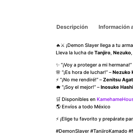
Descripción
Información 
🔥⚔️ ¡Demon Slayer llega a tu armar
Lleva la lucha de
Tanjiro
,
Nezuko
✨ “¡Voy a proteger a mi hermana!”
🌸 “¡Es hora de luchar!” –
Nezuko 
⚡ “¡No me rendiré!” –
Zenitsu Aga
🐗 “¡Soy el mejor!” –
Inosuke Hashi
🛒 Disponibles en
KamehameHou
🌎 Envíos a todo México
⚡ ¡Elige tu favorito y prepárate par
#DemonSlayer #TanjiroKamado #