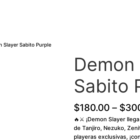
 Slayer Sabito Purple
Demon 
Sabito 
$
180.00
–
$
30
🔥⚔️ ¡Demon Slayer llega 
de Tanjiro, Nezuko, Zen
playeras exclusivas, ¡co