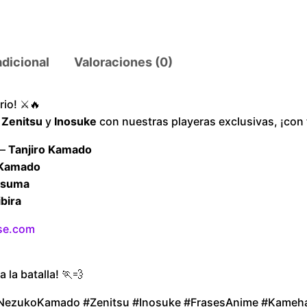
l
a
y
adicional
Valoraciones (0)
e
r
io! ⚔️🔥
S
,
Zenitsu
y
Inosuke
con nuestras playeras exclusivas, ¡con 
a
 –
Tanjiro Kamado
b
Kamado
i
tsuma
t
bira
o
P
se.com
u
r
a la batalla! 🏃💨
p
NezukoKamado #Zenitsu #Inosuke #FrasesAnime #Kameh
l