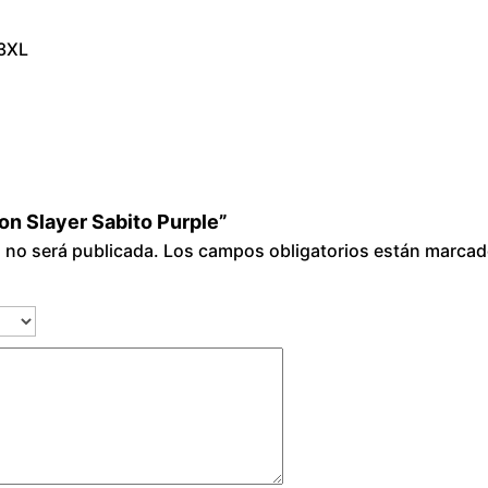
e
 3XL
c
a
n
t
i
d
on Slayer Sabito Purple”
a
o no será publicada.
Los campos obligatorios están marca
d