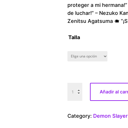
proteger a mi hermana!” 
de luchar!” – Nezuko Ka
Zenitsu Agatsuma 🐗 “¡So
Talla
D
Añadir al car
e
m
o
Category:
Demon Slayer
n
S