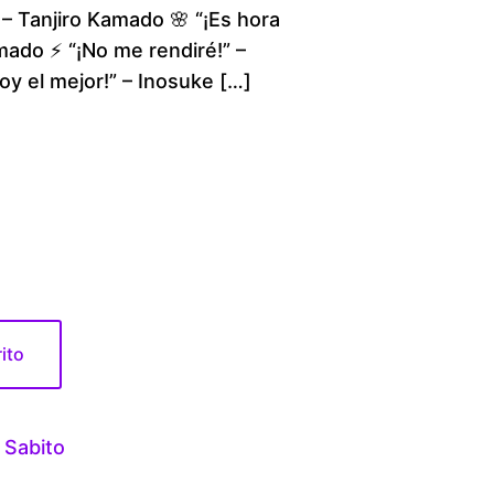
– Tanjiro Kamado 🌸 “¡Es hora
c
mado ⚡ “¡No me rendiré!” –
y el mejor!” – Inosuke […]
e
r
a
n
g
e
rito
:
 Sabito
$