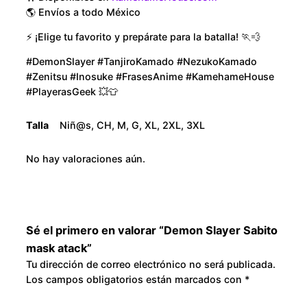
k
o
🌎 Envíos a todo México
a
⚡ ¡Elige tu favorito y prepárate para la batalla! 🏃💨
u
t
a
#DemonSlayer #TanjiroKamado #NezukoKamado
g
#Zenitsu #Inosuke #FrasesAnime #KamehameHouse
c
#PlayerasGeek 💥👕
k
h
c
Talla
Niñ@s, CH, M, G, XL, 2XL, 3XL
a
$
n
No hay valoraciones aún.
3
t
i
0
d
a
0
Sé el primero en valorar “Demon Slayer Sabito
d
mask atack”
.
Tu dirección de correo electrónico no será publicada.
Los campos obligatorios están marcados con
*
0