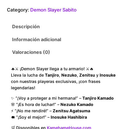
$
o
Category:
Demon Slayer Sabito
n
1
S
Descripción
l
8
a
Información adicional
y
0
e
Valoraciones (0)
.
r
S
0
🔥⚔️ ¡Demon Slayer llega a tu armario! ⚔️🔥
a
Lleva la lucha de
Tanjiro
,
Nezuko
,
Zenitsu
y
Inosuke
b
con nuestras playeras exclusivas, ¡con frases
0
i
legendarias!
t
t
✨ “¡Voy a proteger a mi hermana!” –
Tanjiro Kamado
o
🌸 “¡Es hora de luchar!” –
Nezuko Kamado
h
m
⚡ “¡No me rendiré!” –
Zenitsu Agatsuma
a
🐗 “¡Soy el mejor!” –
Inosuke Hashibira
r
s
🛒 Disponibles en
KamehameHouse.com