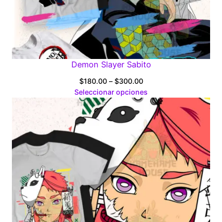
Demon Slayer Sabito
Price
$
180.00
–
$
300.00
range:
Seleccionar opciones
$180.00
through
$300.00