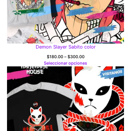
Demon Slayer Sabito color
Price
$
180.00
–
$
300.00
range:
Seleccionar opciones
$180.00
through
$300.00