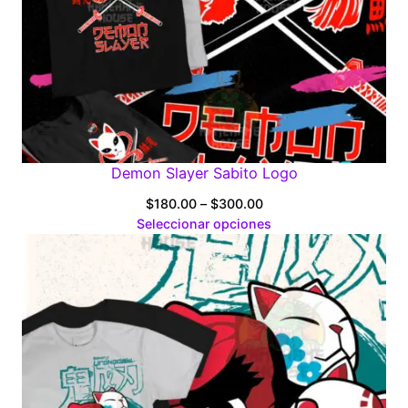
Demon Slayer Sabito Logo
Price
$
180.00
–
$
300.00
range:
Seleccionar opciones
$180.00
through
$300.00