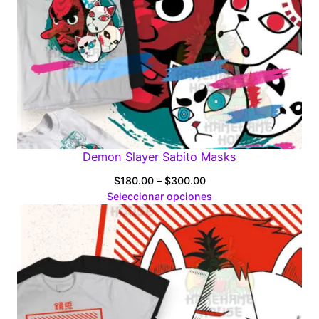
Demon Slayer Sabito Masks
Price
$
180.00
–
$
300.00
range:
Seleccionar opciones
$180.00
through
$300.00