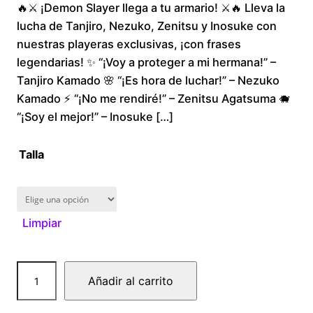
🔥⚔️ ¡Demon Slayer llega a tu armario! ⚔️🔥 Lleva la
r
lucha de Tanjiro, Nezuko, Zenitsu y Inosuke con
i
nuestras playeras exclusivas, ¡con frases
legendarias! ✨ “¡Voy a proteger a mi hermana!” –
c
Tanjiro Kamado 🌸 “¡Es hora de luchar!” – Nezuko
Kamado ⚡ “¡No me rendiré!” – Zenitsu Agatsuma 🐗
e
“¡Soy el mejor!” – Inosuke […]
r
Talla
a
n
Limpiar
g
e
D
Añadir al carrito
e
:
m