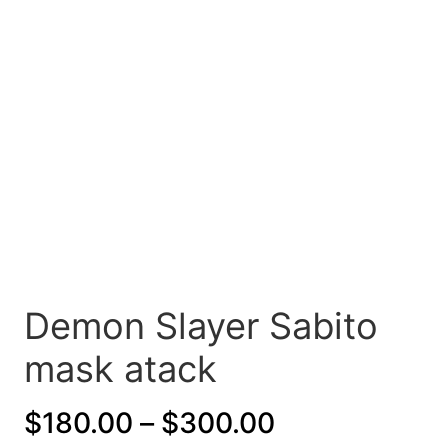
Demon Slayer Sabito
mask atack
P
$
180.00
–
$
300.00