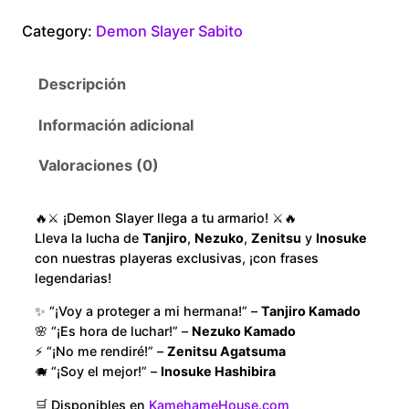
$
o
Category:
Demon Slayer Sabito
n
1
S
Descripción
l
8
a
Información adicional
y
0
e
Valoraciones (0)
.
r
S
0
🔥⚔️ ¡Demon Slayer llega a tu armario! ⚔️🔥
a
Lleva la lucha de
Tanjiro
,
Nezuko
,
Zenitsu
y
Inosuke
b
con nuestras playeras exclusivas, ¡con frases
0
i
legendarias!
t
t
✨ “¡Voy a proteger a mi hermana!” –
Tanjiro Kamado
o
🌸 “¡Es hora de luchar!” –
Nezuko Kamado
h
O
⚡ “¡No me rendiré!” –
Zenitsu Agatsuma
r
🐗 “¡Soy el mejor!” –
Inosuke Hashibira
r
a
🛒 Disponibles en
KamehameHouse.com