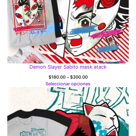
Demon Slayer Sabito mask atack
Price
$
180.00
–
$
300.00
range:
Seleccionar opciones
$180.00
through
$300.00