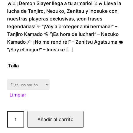
🔥⚔️ ¡Demon Slayer llega a tu armario! ⚔️🔥 Lleva la
r
lucha de Tanjiro, Nezuko, Zenitsu y Inosuke con
i
nuestras playeras exclusivas, ¡con frases
legendarias! ✨ “¡Voy a proteger a mi hermana!” –
c
Tanjiro Kamado 🌸 “¡Es hora de luchar!” – Nezuko
Kamado ⚡ “¡No me rendiré!” – Zenitsu Agatsuma 🐗
e
“¡Soy el mejor!” – Inosuke […]
r
Talla
a
n
Limpiar
g
e
D
Añadir al carrito
e
:
m