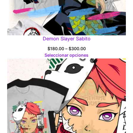
Demon Slayer Sabito
Price
$
180.00
–
$
300.00
range:
Seleccionar opciones
$180.00
through
$300.00