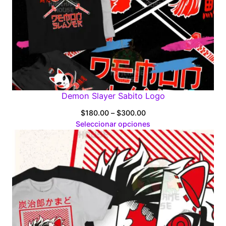
Demon Slayer Sabito Logo
Price
$
180.00
–
$
300.00
range:
Seleccionar opciones
$180.00
through
$300.00