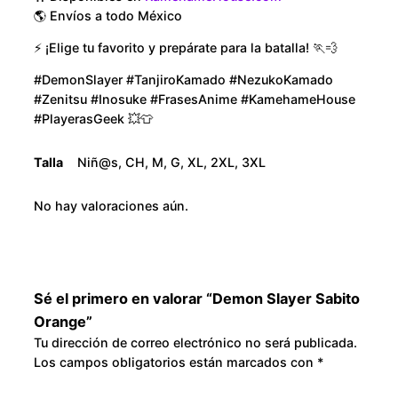
n
o
🌎 Envíos a todo México
g
⚡ ¡Elige tu favorito y prepárate para la batalla! 🏃💨
u
e
c
#DemonSlayer #TanjiroKamado #NezukoKamado
g
#Zenitsu #Inosuke #FrasesAnime #KamehameHouse
a
#PlayerasGeek 💥👕
n
h
t
Talla
Niñ@s, CH, M, G, XL, 2XL, 3XL
i
$
d
No hay valoraciones aún.
3
a
d
0
0
Sé el primero en valorar “Demon Slayer Sabito
Orange”
.
Tu dirección de correo electrónico no será publicada.
Los campos obligatorios están marcados con
*
0