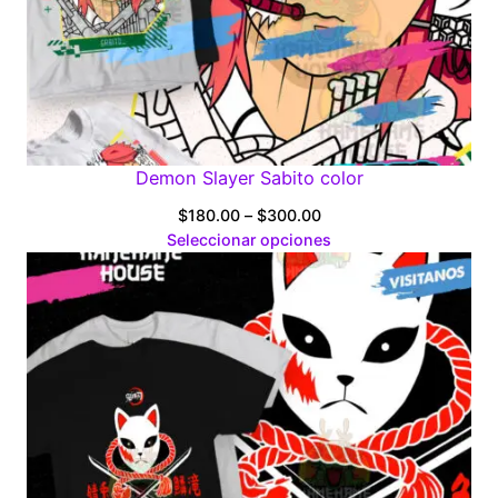
Demon Slayer Sabito color
Price
$
180.00
–
$
300.00
range:
Seleccionar opciones
$180.00
through
$300.00