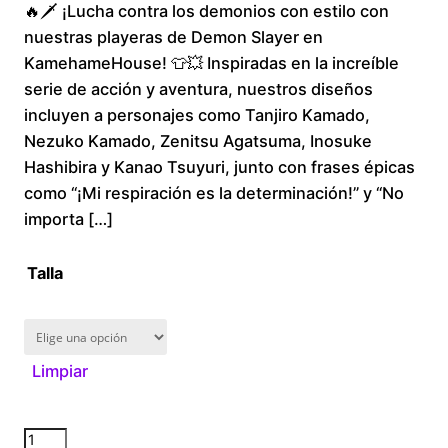
🔥🗡️ ¡Lucha contra los demonios con estilo con
range:
nuestras playeras de Demon Slayer en
$180.00
KamehameHouse! 👕💥 Inspiradas en la increíble
serie de acción y aventura, nuestros diseños
through
incluyen a personajes como Tanjiro Kamado,
Nezuko Kamado, Zenitsu Agatsuma, Inosuke
$300.00
Hashibira y Kanao Tsuyuri, junto con frases épicas
como “¡Mi respiración es la determinación!” y “No
importa […]
Talla
Limpiar
Deamon