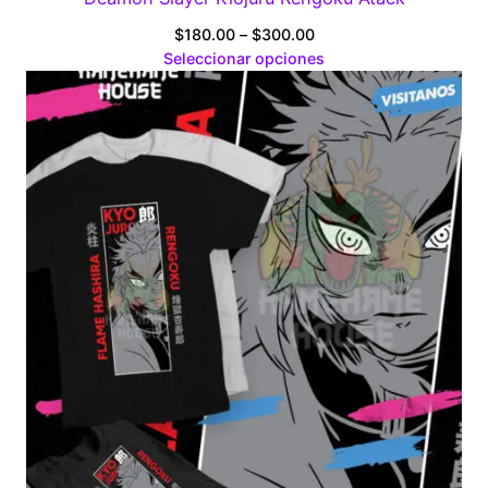
Price
$
180.00
–
$
300.00
range:
Seleccionar opciones
$180.00
through
$300.00