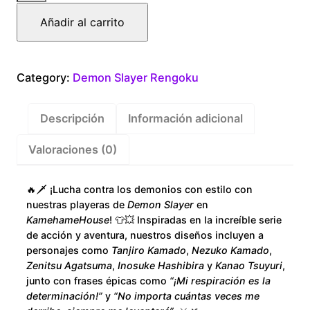
Slayer
Añadir al carrito
Kiojuru
Rengoku
cantidad
Category:
Demon Slayer Rengoku
Descripción
Información adicional
Valoraciones (0)
🔥🗡️ ¡Lucha contra los demonios con estilo con
nuestras playeras de
Demon Slayer
en
KamehameHouse
! 👕💥 Inspiradas en la increíble serie
de acción y aventura, nuestros diseños incluyen a
personajes como
Tanjiro Kamado
,
Nezuko Kamado
,
Zenitsu Agatsuma
,
Inosuke Hashibira
y
Kanao Tsuyuri
,
junto con frases épicas como
“¡Mi respiración es la
determinación!”
y
“No importa cuántas veces me