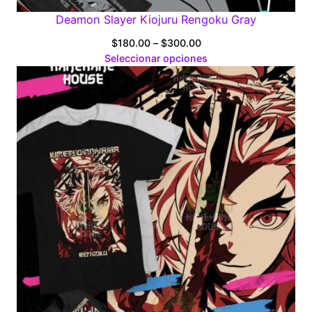
Deamon Slayer Kiojuru Rengoku Gray
Price
$
180.00
–
$
300.00
range:
Seleccionar opciones
$180.00
through
$300.00