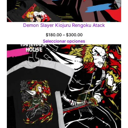
Demon Slayer Kiojuru Rengoku Atack
Price
$
180.00
–
$
300.00
range:
Seleccionar opciones
$180.00
through
$300.00