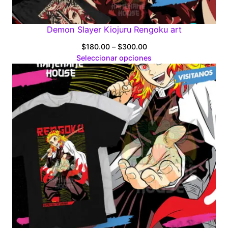
Demon Slayer Kiojuru Rengoku art
Price
$
180.00
–
$
300.00
range:
Seleccionar opciones
$180.00
through
$300.00