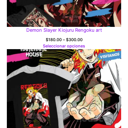
Demon Slayer Kiojuru Rengoku art
Price
$
180.00
–
$
300.00
range:
Seleccionar opciones
$180.00
through
$300.00