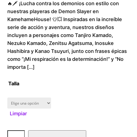
🔥🗡️ ¡Lucha contra los demonios con estilo con
r
nuestras playeras de Demon Slayer en
i
KamehameHouse! 👕💥 Inspiradas en la increíble
serie de acción y aventura, nuestros diseños
c
incluyen a personajes como Tanjiro Kamado,
Nezuko Kamado, Zenitsu Agatsuma, Inosuke
e
Hashibira y Kanao Tsuyuri, junto con frases épicas
r
como “¡Mi respiración es la determinación!” y “No
importa […]
a
Talla
n
g
Limpiar
e
:
D