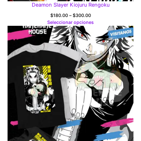
Deamon Slayer Kiojuru Rengoku
Price
$
180.00
–
$
300.00
range:
Seleccionar opciones
$180.00
through
$300.00