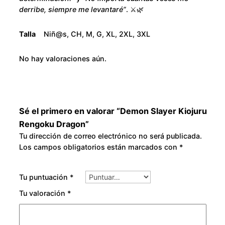
R
o
derribe, siempre me levantaré”
. ⚔️🌿
e
u
n
Talla
Niñ@s, CH, M, G, XL, 2XL, 3XL
g
g
o
No hay valoraciones aún.
k
h
u
D
$
r
Sé el primero en valorar “Demon Slayer Kiojuru
3
a
Rengoku Dragon”
g
Tu dirección de correo electrónico no será publicada.
0
Los campos obligatorios están marcados con
*
o
n
0
c
Tu puntuación
*
a
.
Tu valoración
*
n
0
t