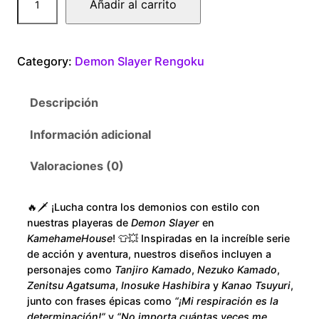
Añadir al carrito
$
e
m
1
o
Category:
Demon Slayer Rengoku
n
8
S
Descripción
l
0
a
Información adicional
.
y
e
Valoraciones (0)
0
r
K
0
🔥🗡️ ¡Lucha contra los demonios con estilo con
i
nuestras playeras de
Demon Slayer
en
o
t
KamehameHouse
! 👕💥 Inspiradas en la increíble serie
j
de acción y aventura, nuestros diseños incluyen a
h
personajes como
Tanjiro Kamado
,
Nezuko Kamado
,
u
Zenitsu Agatsuma
,
Inosuke Hashibira
y
Kanao Tsuyuri
,
r
r
junto con frases épicas como
“¡Mi respiración es la
u
determinación!”
y
“No importa cuántas veces me