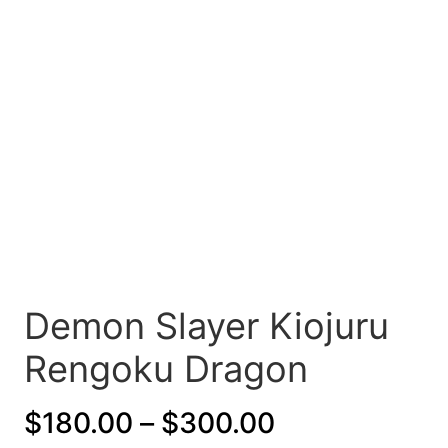
Demon Slayer Kiojuru
Rengoku Dragon
P
$
180.00
–
$
300.00