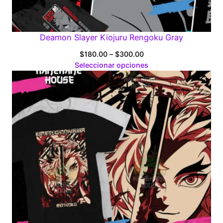
Deamon Slayer Kiojuru Rengoku Gray
Price
$
180.00
–
$
300.00
range:
Seleccionar opciones
$180.00
through
$300.00