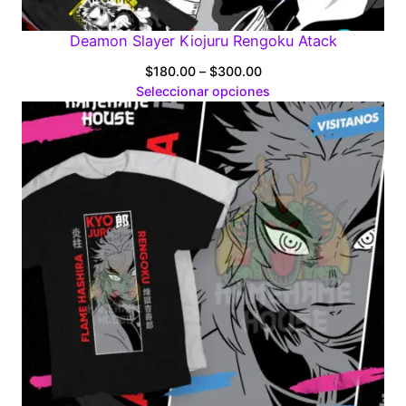
Deamon Slayer Kiojuru Rengoku Atack
Price
$
180.00
–
$
300.00
range:
Seleccionar opciones
$180.00
through
$300.00