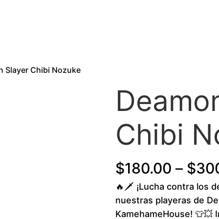
 Slayer Chibi Nozuke
Deamon
Chibi 
$
180.00
–
$
30
🔥🗡️ ¡Lucha contra los 
nuestras playeras de D
KamehameHouse! 👕💥 Ins