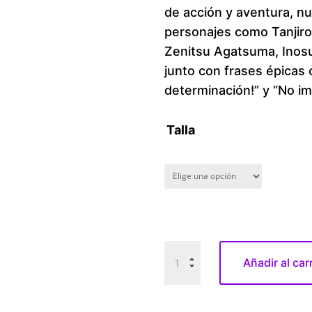
de acción y aventura, n
personajes como Tanjir
Zenitsu Agatsuma, Inosu
junto con frases épicas 
determinación!” y “No i
Talla
D
Añadir al car
e
a
m