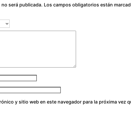
o no será publicada.
Los campos obligatorios están marca
u
k
e
c
a
n
t
i
d
a
d
rónico y sitio web en este navegador para la próxima vez 