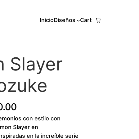
Inicio
Diseños
Cart
 Slayer
Nozuke
P
0.00
demonios con estilo con
r
emon Slayer en
i
piradas en la increíble serie