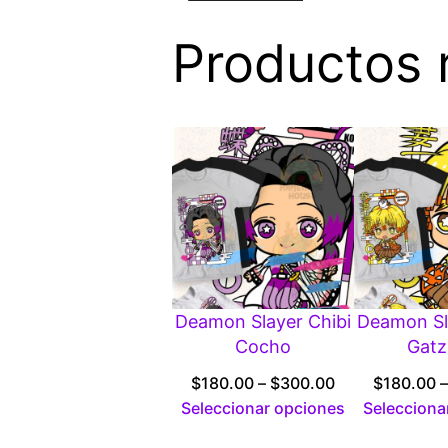
Productos 
Deamon Slayer Chibi
Deamon Sl
Cocho
Gat
Price
$
180.00
–
$
300.00
$
180.00
–
range:
Seleccionar opciones
Selecciona
$180.00