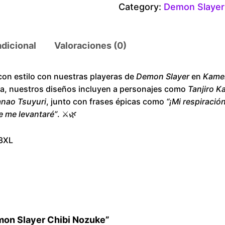
Category:
Demon Slayer
o
n
S
adicional
Valoraciones (0)
l
a
con estilo con nuestras playeras de
Demon Slayer
en
Kame
y
ura, nuestros diseños incluyen a personajes como
Tanjiro 
e
nao Tsuyuri
, junto con frases épicas como
“¡Mi respiració
r
e me levantaré”
. ⚔️🌿
C
h
 3XL
i
b
i
N
o
amon Slayer Chibi Nozuke”
z