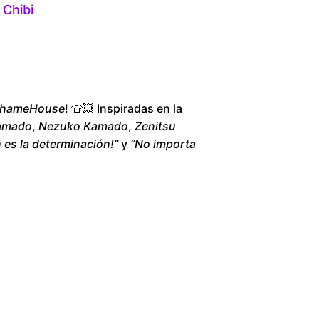
 Chibi
1
8
0
hameHouse
! 👕💥 Inspiradas en la
.
Kamado
,
Nezuko Kamado
,
Zenitsu
n es la determinación!”
y
“No importa
0
0
t
h
r