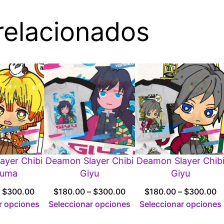
relacionados
ayer Chibi
Deamon Slayer Chibi
Deamon Slayer Chib
zuma
Giyu
Giyu
Price
Price
Pr
$
300.00
$
180.00
–
$
300.00
$
180.00
–
$
300.00
range:
range:
r
r opciones
Seleccionar opciones
Seleccionar opciones
$180.00
$180.00
$