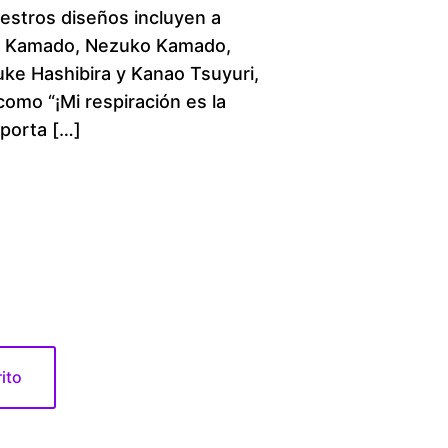
uestros diseños incluyen a
c
o Kamado, Nezuko Kamado,
ke Hashibira y Kanao Tsuyuri,
e
como “¡Mi respiración es la
r
mporta […]
a
n
g
e
:
rito
$