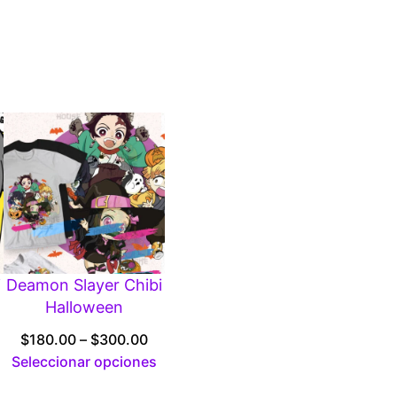
0
i
Deamon Slayer Chibi
Halloween
ice
Price
$
180.00
–
$
300.00
ange:
range:
Seleccionar opciones
180.00
$180.00