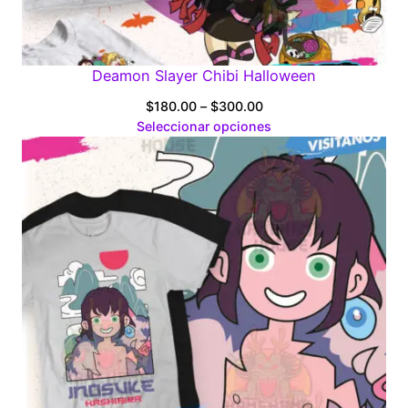
Deamon Slayer Chibi Halloween
Price
$
180.00
–
$
300.00
range:
Seleccionar opciones
$180.00
through
$300.00