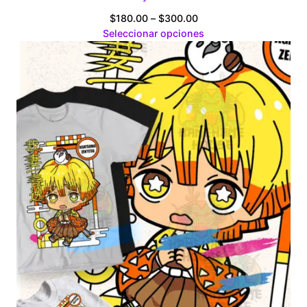
Price
$
180.00
–
$
300.00
range:
Seleccionar opciones
$180.00
through
$300.00