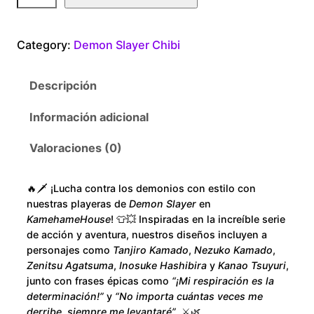
a
1
m
Category:
Demon Slayer Chibi
o
8
n
Descripción
S
0
l
Información adicional
.
a
y
Valoraciones (0)
0
e
r
0
🔥🗡️ ¡Lucha contra los demonios con estilo con
C
nuestras playeras de
Demon Slayer
en
h
t
KamehameHouse
! 👕💥 Inspiradas en la increíble serie
i
de acción y aventura, nuestros diseños incluyen a
h
personajes como
Tanjiro Kamado
,
Nezuko Kamado
,
b
Zenitsu Agatsuma
,
Inosuke Hashibira
y
Kanao Tsuyuri
,
i
r
junto con frases épicas como
“¡Mi respiración es la
G
determinación!”
y
“No importa cuántas veces me
i
derribe, siempre me levantaré”
. ⚔️🌿