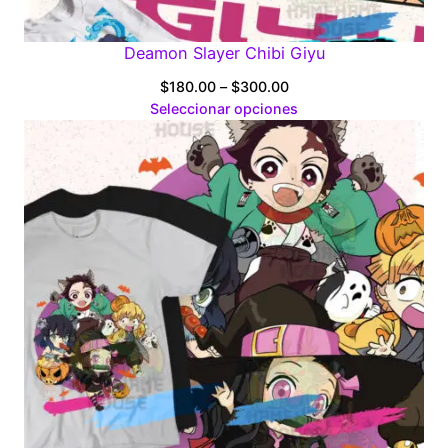
Deamon Slayer Chibi Giyu
Price
$
180.00
–
$
300.00
range:
Seleccionar opciones
$180.00
through
$300.00