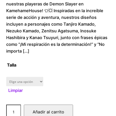
nuestras playeras de Demon Slayer en
i
KamehameHouse! 👕💥 Inspiradas en la increíble
serie de acción y aventura, nuestros diseños
c
incluyen a personajes como Tanjiro Kamado,
Nezuko Kamado, Zenitsu Agatsuma, Inosuke
e
Hashibira y Kanao Tsuyuri, junto con frases épicas
r
como “¡Mi respiración es la determinación!” y “No
importa […]
a
Talla
n
g
Limpiar
e
:
D
Añadir al carrito
$
e