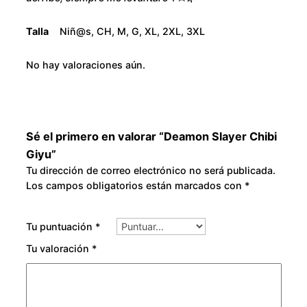
o
y
u
u
Talla
Niñ@s, CH, M, G, XL, 2XL, 3XL
c
g
a
No hay valoraciones aún.
n
h
t
i
$
d
Sé el primero en valorar “Deamon Slayer Chibi
3
a
Giyu”
d
Tu dirección de correo electrónico no será publicada.
0
Los campos obligatorios están marcados con
*
0
Tu puntuación
*
.
Tu valoración
*
0