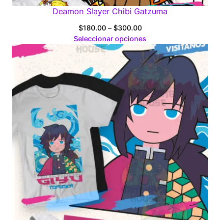
Deamon Slayer Chibi Gatzuma
Price
$
180.00
–
$
300.00
range:
Seleccionar opciones
$180.00
through
$300.00