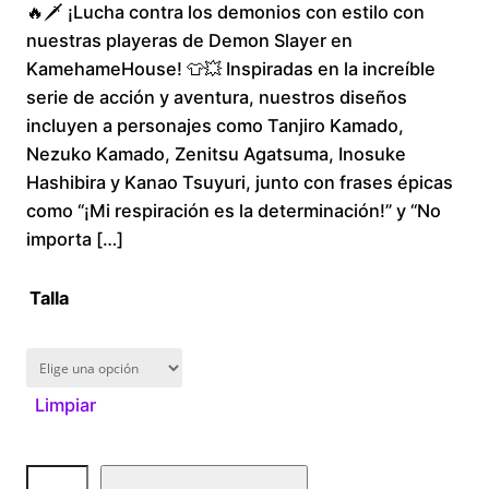
🔥🗡️ ¡Lucha contra los demonios con estilo con
r
nuestras playeras de Demon Slayer en
i
KamehameHouse! 👕💥 Inspiradas en la increíble
serie de acción y aventura, nuestros diseños
c
incluyen a personajes como Tanjiro Kamado,
Nezuko Kamado, Zenitsu Agatsuma, Inosuke
e
Hashibira y Kanao Tsuyuri, junto con frases épicas
r
como “¡Mi respiración es la determinación!” y “No
importa […]
a
Talla
n
g
Limpiar
e
:
D