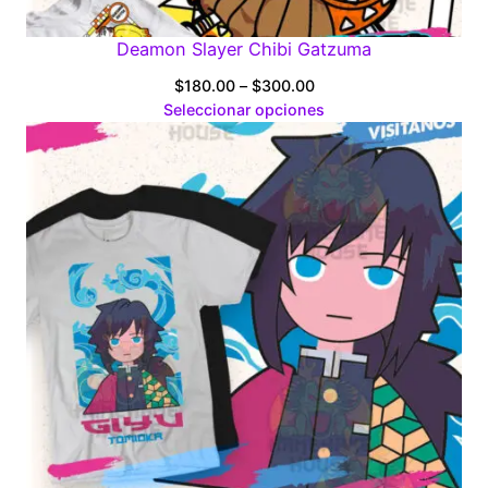
Deamon Slayer Chibi Gatzuma
Price
$
180.00
–
$
300.00
range:
Seleccionar opciones
$180.00
through
$300.00