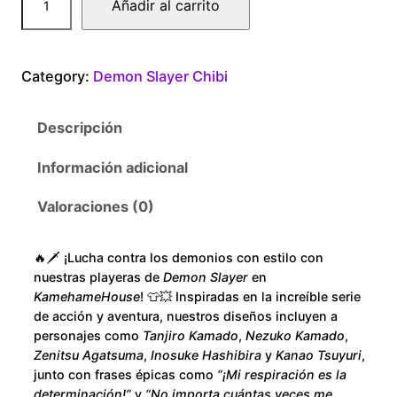
Añadir al carrito
$
e
a
1
m
Category:
Demon Slayer Chibi
o
8
n
Descripción
S
0
l
Información adicional
.
a
y
Valoraciones (0)
0
e
r
0
🔥🗡️ ¡Lucha contra los demonios con estilo con
C
nuestras playeras de
Demon Slayer
en
h
t
KamehameHouse
! 👕💥 Inspiradas en la increíble serie
i
de acción y aventura, nuestros diseños incluyen a
h
personajes como
Tanjiro Kamado
,
Nezuko Kamado
,
b
Zenitsu Agatsuma
,
Inosuke Hashibira
y
Kanao Tsuyuri
,
i
r
junto con frases épicas como
“¡Mi respiración es la
M
determinación!”
y
“No importa cuántas veces me