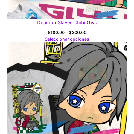
Deamon Slayer Chibi Giyu
Price
$
180.00
–
$
300.00
range:
Seleccionar opciones
$180.00
through
$300.00