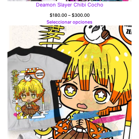
Deamon Slayer Chibi Cocho
Price
$
180.00
–
$
300.00
range:
Seleccionar opciones
$180.00
through
$300.00