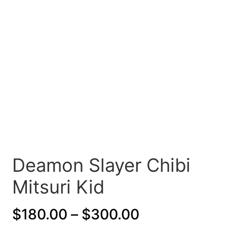
Deamon Slayer Chibi
Mitsuri Kid
P
$
180.00
–
$
300.00