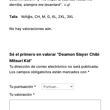
i
o
derribe, siempre me levantaré”
. ⚔️🌿
t
u
s
Talla
Niñ@s, CH, M, G, XL, 2XL, 3XL
u
g
r
No hay valoraciones aún.
i
h
K
i
$
d
Sé el primero en valorar “Deamon Slayer Chibi
3
c
Mitsuri Kid”
a
Tu dirección de correo electrónico no será publicada.
0
Los campos obligatorios están marcados con
*
n
t
0
i
Tu puntuación
*
d
.
Tu valoración
*
a
0
d