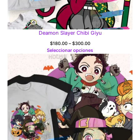
Deamon Slayer Chibi Giyu
Price
$
180.00
–
$
300.00
range:
Seleccionar opciones
$180.00
through
$300.00