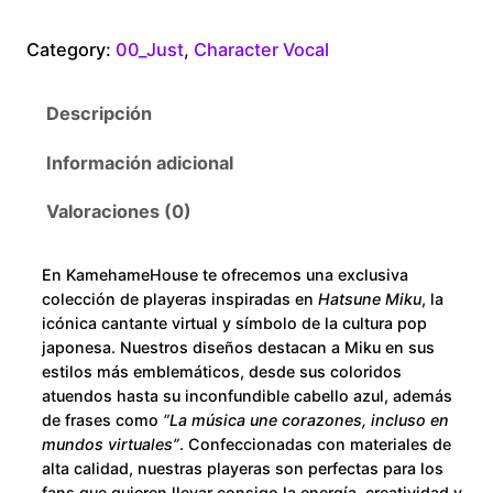
t
0
s
Category:
00_Just
, 
Character Vocal
u
t
n
Descripción
e
h
M
Información adicional
r
i
k
Valoraciones (0)
o
u
c
u
En KamehameHouse te ofrecemos una exclusiva
a
colección de playeras inspiradas en
Hatsune Miku
, la
n
g
icónica cantante virtual y símbolo de la cultura pop
t
japonesa. Nuestros diseños destacan a Miku en sus
h
estilos más emblemáticos, desde sus coloridos
i
atuendos hasta su inconfundible cabello azul, además
d
$
de frases como
“La música une corazones, incluso en
a
mundos virtuales”
. Confeccionadas con materiales de
d
2
alta calidad, nuestras playeras son perfectas para los
fans que quieren llevar consigo la energía, creatividad y