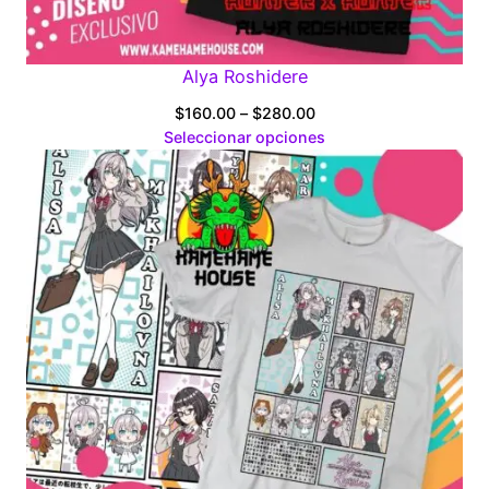
Alya Roshidere
Price
$
160.00
–
$
280.00
range:
Seleccionar opciones
$160.00
through
$280.00