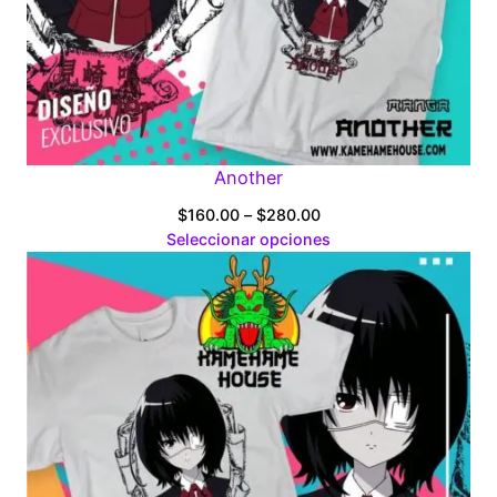
Another
Price
$
160.00
–
$
280.00
range:
Seleccionar opciones
$160.00
through
$280.00