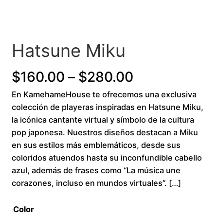
Hatsune Miku
P
$
160.00
–
$
280.00
En KamehameHouse te ofrecemos una exclusiva
r
colección de playeras inspiradas en Hatsune Miku,
i
la icónica cantante virtual y símbolo de la cultura
pop japonesa. Nuestros diseños destacan a Miku
c
en sus estilos más emblemáticos, desde sus
coloridos atuendos hasta su inconfundible cabello
e
azul, además de frases como “La música une
r
corazones, incluso en mundos virtuales”. […]
a
Color