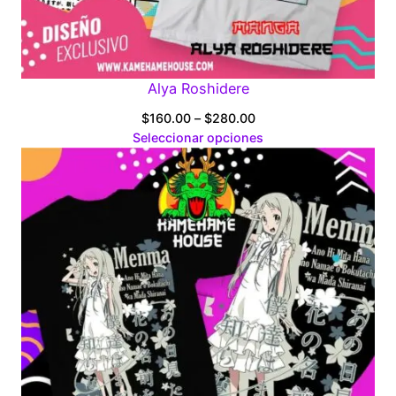
Alya Roshidere
Price
$
160.00
–
$
280.00
range:
Seleccionar opciones
$160.00
through
$280.00