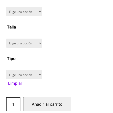
n
g
Talla
e
:
$
Tipo
1
6
Limpiar
0
.
H
Añadir al carrito
0
a