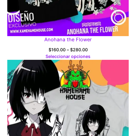
Anohana the Flower
Price
$
160.00
–
$
280.00
range:
Seleccionar opciones
$160.00
through
$280.00