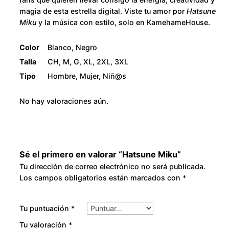
8
magia de esta estrella digital. Viste tu amor por
Hatsune
Miku
y la música con estilo, solo en KamehameHouse.
0
Color
Blanco, Negro
.
Talla
CH, M, G, XL, 2XL, 3XL
Tipo
Hombre, Mujer, Niñ@s
0
No hay valoraciones aún.
0
Sé el primero en valorar “Hatsune Miku”
Tu dirección de correo electrónico no será publicada.
Los campos obligatorios están marcados con
*
Tu puntuación
*
Tu valoración
*