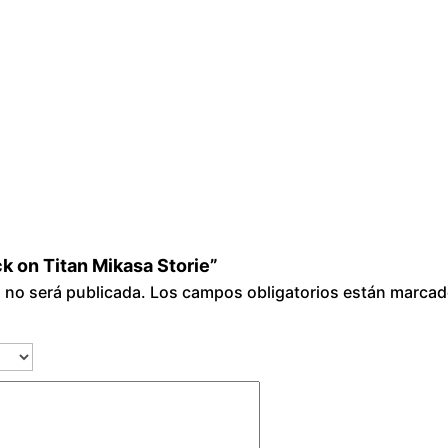
a
n
M
i
k
a
s
a
S
t
ck on Titan Mikasa Storie”
o
o no será publicada.
Los campos obligatorios están marca
r
i
e
c
a