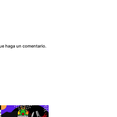
0
que haga un comentario.