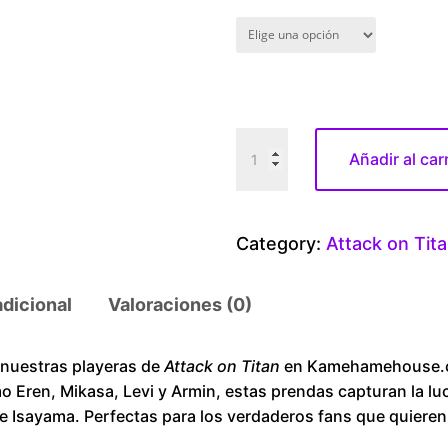
A
Añadir al car
t
t
a
Category:
Attack on Tit
c
k
adicional
Valoraciones (0)
o
n
T
 nuestras playeras de
Attack on Titan
en Kamehamehouse.c
 Eren, Mikasa, Levi y Armin, estas prendas capturan la lu
i
 Isayama. Perfectas para los verdaderos fans que quieren ll
t