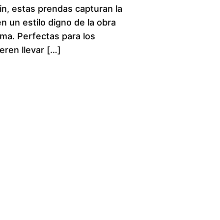
in, estas prendas capturan la
c
n un estilo digno de la obra
ma. Perfectas para los
e
eren llevar […]
r
a
n
g
e
:
$