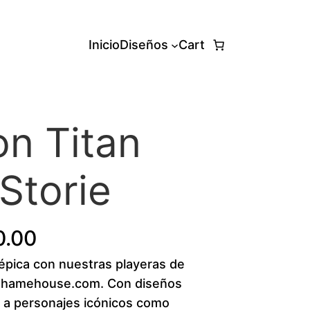
Inicio
Diseños
Cart
on Titan
Storie
P
0.00
 épica con nuestras playeras de
r
mehamehouse.com. Con diseños
i
 a personajes icónicos como