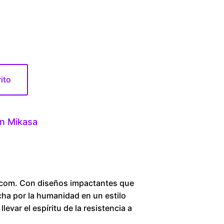
1
6
0
rito
.
0
an Mikasa
0
t
h
om. Con diseños impactantes que
cha por la humanidad en un estilo
r
evar el espíritu de la resistencia a