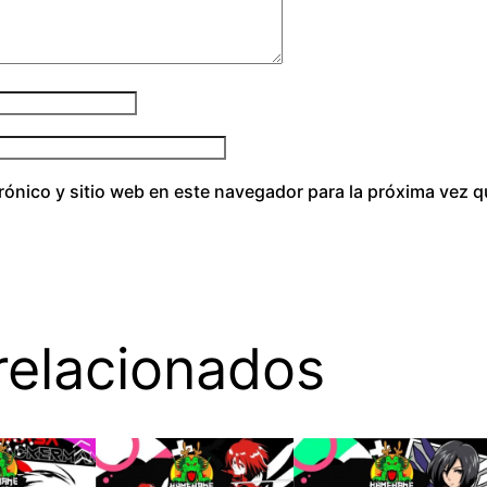
n
t
i
d
a
d
rónico y sitio web en este navegador para la próxima vez 
relacionados