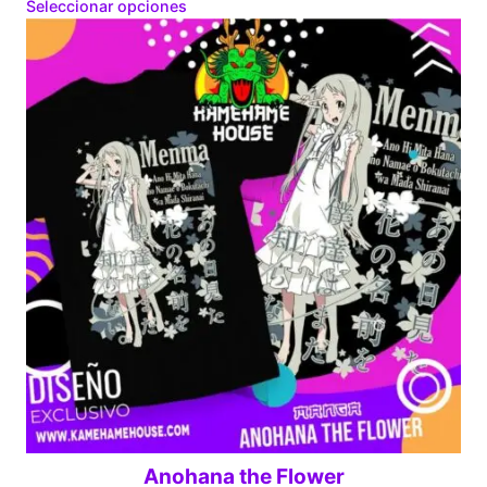
range:
Seleccionar opciones
$160.00
through
$280.00
Anohana the Flower