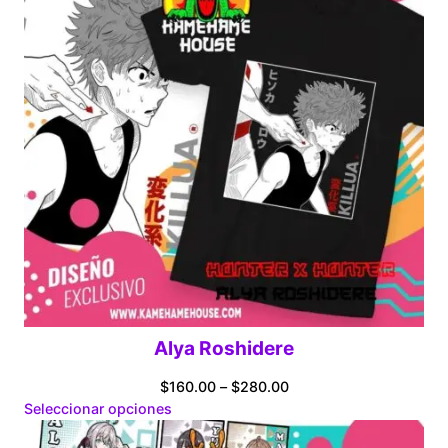
Alya Roshidere
Price
$
160.00
–
$
280.00
range:
Seleccionar opciones
$160.00