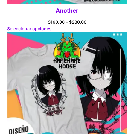
Another
Price
$
160.00
–
$
280.00
range:
Seleccionar opciones
$160.00
through
$280.00