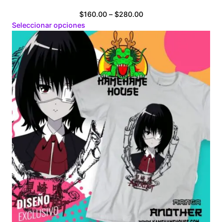
Price
$
160.00
–
$
280.00
range:
Seleccionar opciones
$160.00
through
$280.00