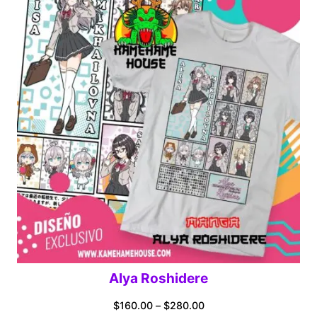
through
$280.00
Alya Roshidere
Price
$
160.00
–
$
280.00