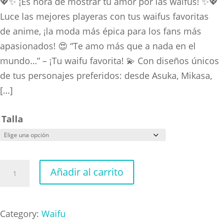
range:
💖✨ ¡Es hora de mostrar tu amor por las waifus! ✨💖
$160.00
Luce las mejores playeras con tus waifus favoritas
through
de anime, ¡la moda más épica para los fans más
$280.00
apasionados! 😍 “Te amo más que a nada en el
mundo…” – ¡Tu waifu favorita! 💫 Con diseños únicos
de tus personajes preferidos: desde Asuka, Mikasa,
[…]
Talla
Waifu
Añadir al carrito
Nezuko
Japan
cantidad
Category:
Waifu