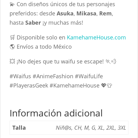
💫 Con diseños únicos de tus personajes
preferidos: desde
Asuka
,
Mikasa
,
Rem
,
hasta
Saber
¡y muchas más!
🛒 Disponible solo en
KamehameHouse.com
🌎 Envíos a todo México
💥 ¡No dejes que tu waifu se escape! 🏃💨
#Waifus #AnimeFashion #WaifuLife
#PlayerasGeek #KamehameHouse 💖👕
Información adicional
Talla
Niñ@s, CH, M, G, XL, 2XL, 3XL