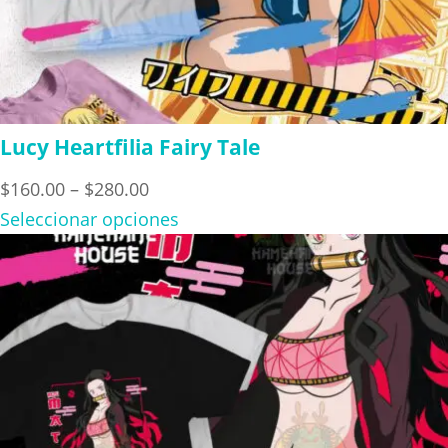
Lucy Heartfilia Fairy Tale
Price
$
160.00
–
$
280.00
range:
Seleccionar opciones
$160.00
through
$280.00