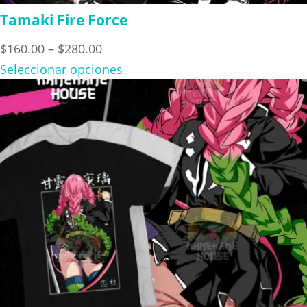
Tamaki Fire Force
Price
$
160.00
–
$
280.00
range:
Seleccionar opciones
$160.00
through
$280.00