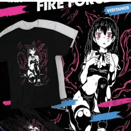
$160.00
through
$280.00