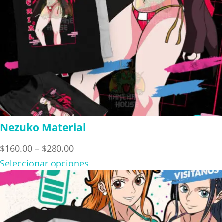
Nezuko Material
Price
$
160.00
–
$
280.00
range:
Seleccionar opciones
$160.00
through
$280.00