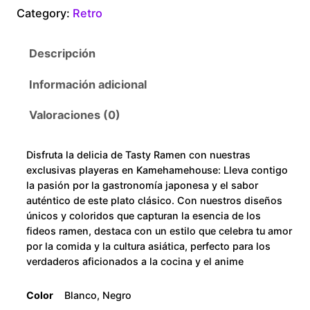
t
Category:
Retro
0
y
R
t
Descripción
a
m
h
Información adicional
e
r
n
Valoraciones (0)
c
o
a
Disfruta la delicia de Tasty Ramen con nuestras
n
u
exclusivas playeras en Kamehamehouse: Lleva contigo
t
la pasión por la gastronomía japonesa y el sabor
i
g
auténtico de este plato clásico. Con nuestros diseños
únicos y coloridos que capturan la esencia de los
d
h
fideos ramen, destaca con un estilo que celebra tu amor
a
por la comida y la cultura asiática, perfecto para los
d
verdaderos aficionados a la cocina y el anime
$
2
Color
Blanco, Negro