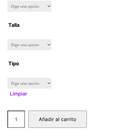
n
g
Talla
e
:
$
Tipo
1
6
Limpiar
0
T
.
Añadir al carrito
a
0
s