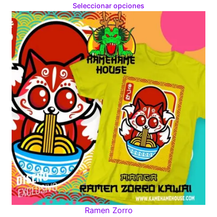
range:
Seleccionar opciones
$160.00
through
$280.00
Ramen Zorro