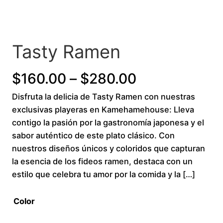
Tasty Ramen
P
$
160.00
–
$
280.00
Disfruta la delicia de Tasty Ramen con nuestras
r
exclusivas playeras en Kamehamehouse: Lleva
i
contigo la pasión por la gastronomía japonesa y el
sabor auténtico de este plato clásico. Con
c
nuestros diseños únicos y coloridos que capturan
la esencia de los fideos ramen, destaca con un
e
estilo que celebra tu amor por la comida y la […]
r
Color
a