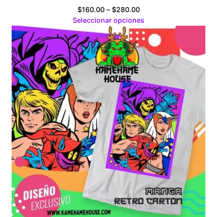
Price
$
160.00
–
$
280.00
range:
Seleccionar opciones
$160.00
through
$280.00