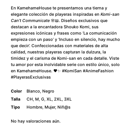
u
a
En KamehameHouse te presentamos una tierna y
n
g
elegante colección de playeras inspiradas en
Komi-san
t
Can’t Communicate
🌸📖. Diseños exclusivos que
h
i
destacan a la encantadora Shouko Komi, sus
expresiones icónicas y frases como ‘La comunicación
d
$
empieza con un paso’ y ‘Incluso en silencio, hay mucho
a
que decir’. Confeccionadas con materiales de alta
d
2
calidad, nuestras playeras capturan la dulzura, la
timidez y el carisma de Komi-san en cada detalle. Viste
8
tu amor por esta inolvidable serie con estilo único, solo
en KamehameHouse. 🖤✨ #KomiSan #AnimeFashion
0
#PlayerasExclusivas
.
Color
Blanco, Negro
Talla
CH, M, G, XL, 2XL, 3XL
0
Tipo
Hombre, Mujer, Niñ@s
0
No hay valoraciones aún.