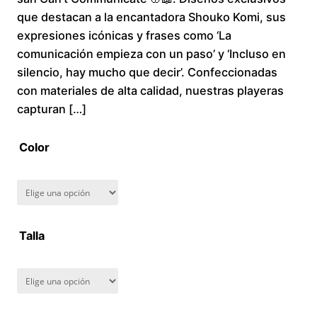
que destacan a la encantadora Shouko Komi, sus
c
expresiones icónicas y frases como ‘La
comunicación empieza con un paso’ y ‘Incluso en
e
silencio, hay mucho que decir’. Confeccionadas
r
con materiales de alta calidad, nuestras playeras
capturan […]
a
Color
n
g
e
Talla
:
$