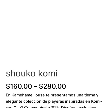
shouko komi
P
$
160.00
–
$
280.00
En KamehameHouse te presentamos una tierna y
r
elegante colección de playeras inspiradas en Komi-
i
san Can’t Communicate 🌸📖. Diseños exclusivos