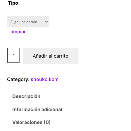
1
Tipo
6
0
Limpiar
.
0
s
Añadir al carrito
h
0
o
u
t
Category:
shouko komi
k
o
h
Descripción
k
r
o
Información adicional
m
o
i
Valoraciones (0)
c