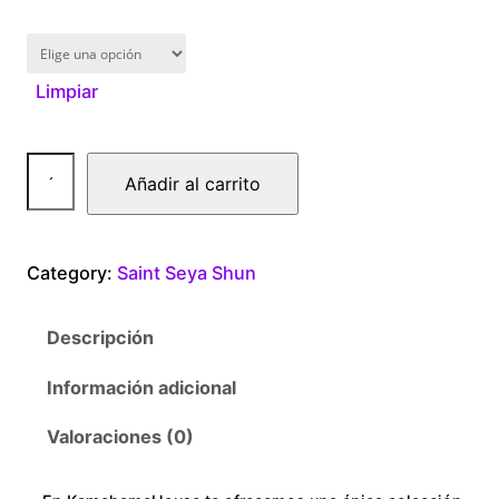
1
6
Limpiar
0
.
S
Añadir al carrito
0
h
i
0
o
Category:
Saint Seya Shun
n
t
B
Descripción
l
h
a
Información adicional
r
c
k
Valoraciones (0)
o
c
a