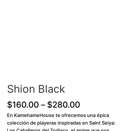
Shion Black
P
$
160.00
–
$
280.00
En KamehameHouse te ofrecemos una épica
r
colección de playeras inspiradas en Saint Seiya:
i
Los Caballeros del Zodiaco, el anime que nos