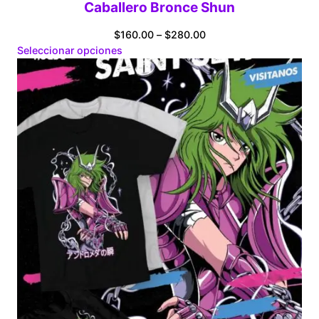
Caballero Bronce Shun
Price
$
160.00
–
$
280.00
range:
Seleccionar opciones
$160.00
through
$280.00