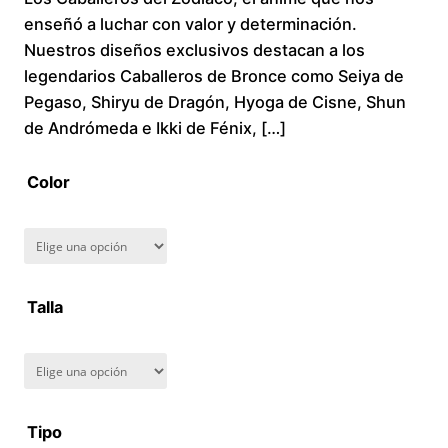
enseñó a luchar con valor y determinación.
c
Nuestros diseños exclusivos destacan a los
legendarios Caballeros de Bronce como Seiya de
e
Pegaso, Shiryu de Dragón, Hyoga de Cisne, Shun
r
de Andrómeda e Ikki de Fénix, […]
a
Color
n
g
Talla
e
:
$
Tipo