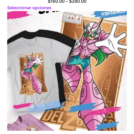
Price
$
160.00
–
$
280.00
range:
Seleccionar opciones
$160.00
through
$280.00