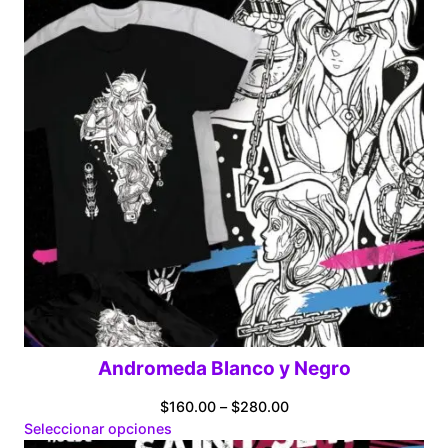
Andromeda Blanco y Negro
Price
$
160.00
–
$
280.00
range:
Seleccionar opciones