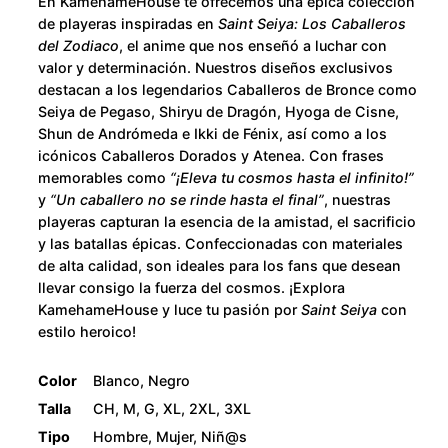
u
En KamehameHouse te ofrecemos una épica colección
n
de playeras inspiradas en
Saint Seiya: Los Caballeros
t
g
del Zodiaco
, el anime que nos enseñó a luchar con
i
valor y determinación. Nuestros diseños exclusivos
h
destacan a los legendarios Caballeros de Bronce como
d
Seiya de Pegaso, Shiryu de Dragón, Hyoga de Cisne,
a
$
Shun de Andrómeda e Ikki de Fénix, así como a los
d
icónicos Caballeros Dorados y Atenea. Con frases
2
memorables como
“¡Eleva tu cosmos hasta el infinito!”
y
“Un caballero no se rinde hasta el final”
, nuestras
8
playeras capturan la esencia de la amistad, el sacrificio
y las batallas épicas. Confeccionadas con materiales
0
de alta calidad, son ideales para los fans que desean
llevar consigo la fuerza del cosmos. ¡Explora
KamehameHouse y luce tu pasión por
Saint Seiya
con
.
estilo heroico!
0
Color
Blanco, Negro
0
Talla
CH, M, G, XL, 2XL, 3XL
Tipo
Hombre, Mujer, Niñ@s