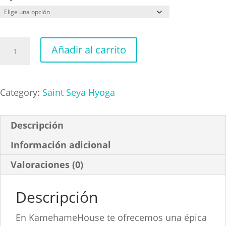
Saint
Añadir al carrito
Seya
Cisne
cantidad
Category:
Saint Seya Hyoga
Descripción
Información adicional
Valoraciones (0)
Descripción
En KamehameHouse te ofrecemos una épica