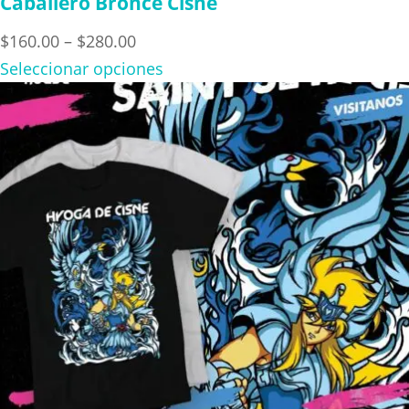
Caballero Bronce Cisne
Price
$
160.00
–
$
280.00
range:
Seleccionar opciones
$160.00
through
$280.00