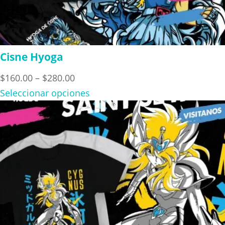
Cisne Hyoga
Price
$
160.00
–
$
280.00
range:
Seleccionar opciones
$160.00
through
$280.00