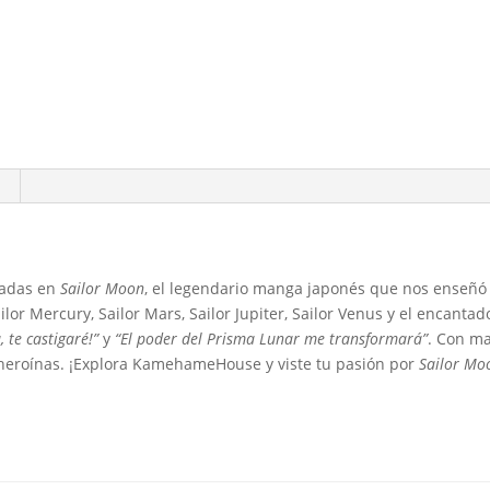
radas en
Sailor Moon
, el legendario manga japonés que nos enseñó a
Sailor Mercury, Sailor Mars, Sailor Jupiter, Sailor Venus y el encan
 te castigaré!”
y
“El poder del Prisma Lunar me transformará”
. Con ma
as heroínas. ¡Explora KamehameHouse y viste tu pasión por
Sailor Mo