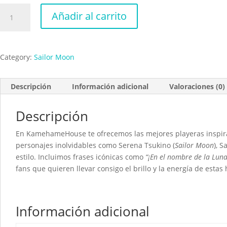
Sailor
Añadir al carrito
Moon
Venus
cantidad
Category:
Sailor Moon
Descripción
Información adicional
Valoraciones (0)
Descripción
En KamehameHouse te ofrecemos las mejores playeras inspi
personajes inolvidables como Serena Tsukino (
Sailor Moon
), 
estilo. Incluimos frases icónicas como
“¡En el nombre de la Luna,
fans que quieren llevar consigo el brillo y la energía de est
Información adicional