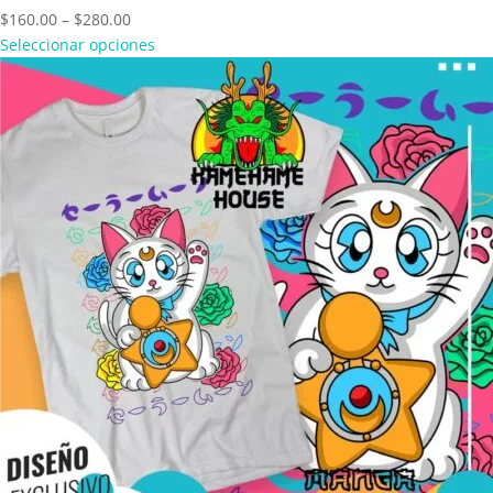
Price
$
160.00
–
$
280.00
range:
Seleccionar opciones
$160.00
through
$280.00