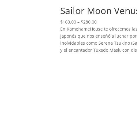
Sailor Moon Venu
Price
$
160.00
–
$
280.00
range:
En KamehameHouse te ofrecemos las 
$160.00
japonés que nos enseñó a luchar por 
through
inolvidables como Serena Tsukino (Sail
$280.00
y el encantador Tuxedo Mask, con dis