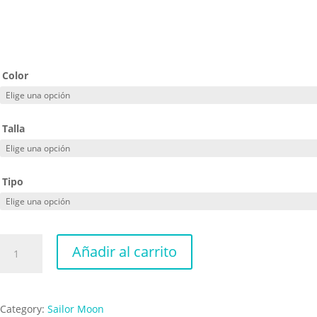
Color
Talla
Tipo
Sailor
Añadir al carrito
Moon
Heart
cantidad
Category:
Sailor Moon