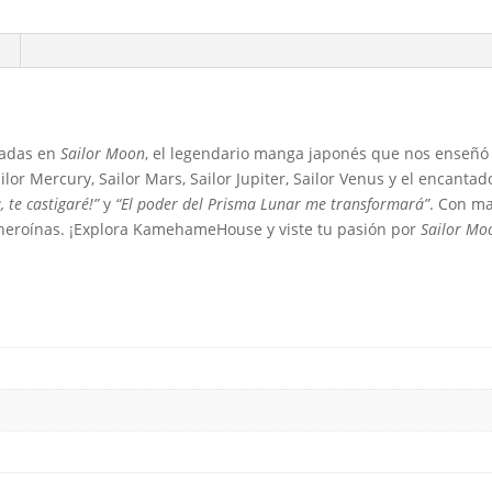
radas en
Sailor Moon
, el legendario manga japonés que nos enseñó a
Sailor Mercury, Sailor Mars, Sailor Jupiter, Sailor Venus y el encan
 te castigaré!”
y
“El poder del Prisma Lunar me transformará”
. Con ma
as heroínas. ¡Explora KamehameHouse y viste tu pasión por
Sailor Mo