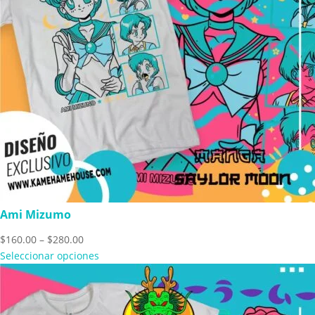
Ami Mizumo
Price
$
160.00
–
$
280.00
range:
Seleccionar opciones
$160.00
through
$280.00