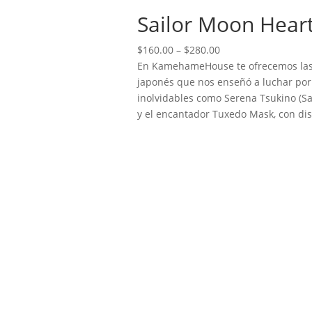
Sailor Moon Hear
Price
$
160.00
–
$
280.00
range:
En KamehameHouse te ofrecemos las 
$160.00
japonés que nos enseñó a luchar por 
through
inolvidables como Serena Tsukino (Sail
$280.00
y el encantador Tuxedo Mask, con dis