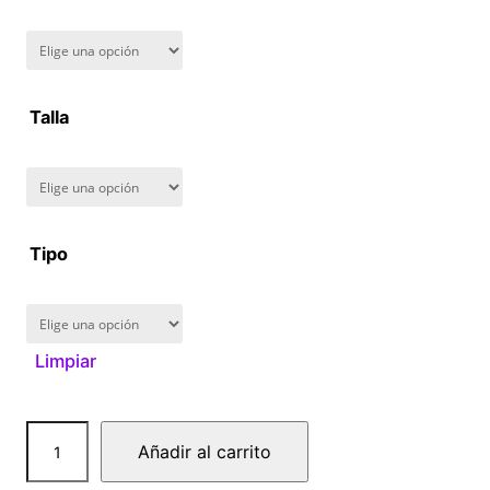
n
g
Talla
e
:
$
Tipo
1
6
Limpiar
0
.
S
Añadir al carrito
0
a