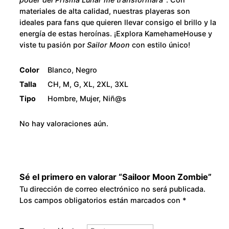
t
8
materiales de alta calidad, nuestras playeras son
ideales para fans que quieren llevar consigo el brillo y la
i
0
energía de estas heroínas. ¡Explora KamehameHouse y
d
viste tu pasión por
Sailor Moon
con estilo único!
a
.
d
Color
Blanco, Negro
0
Talla
CH, M, G, XL, 2XL, 3XL
Tipo
Hombre, Mujer, Niñ@s
0
No hay valoraciones aún.
Sé el primero en valorar “Sailoor Moon Zombie”
Tu dirección de correo electrónico no será publicada.
Los campos obligatorios están marcados con
*