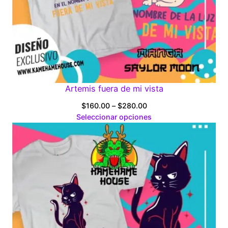
Artemis fuera de mi vista
Price
$
160.00
–
$
280.00
range:
Seleccionar opciones
$160.00
through
$280.00