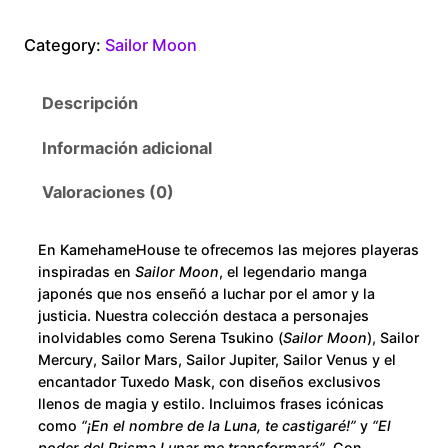
i
0
l
Category:
Sailor Moon
o
t
o
Descripción
r
h
M
Información adicional
r
o
o
Valoraciones (0)
o
n
Z
u
En KamehameHouse te ofrecemos las mejores playeras
o
inspiradas en
Sailor Moon
, el legendario manga
m
g
japonés que nos enseñó a luchar por el amor y la
b
justicia. Nuestra colección destaca a personajes
h
inolvidables como Serena Tsukino (
Sailor Moon
), Sailor
i
Mercury, Sailor Mars, Sailor Jupiter, Sailor Venus y el
e
$
encantador Tuxedo Mask, con diseños exclusivos
c
llenos de magia y estilo. Incluimos frases icónicas
a
2
como
“¡En el nombre de la Luna, te castigaré!”
y
“El
n
poder del Prisma Lunar me transformará”
. Con