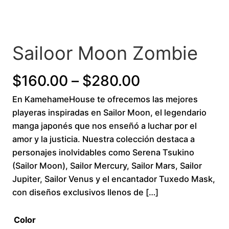
Sailoor Moon Zombie
P
$
160.00
–
$
280.00
En KamehameHouse te ofrecemos las mejores
r
playeras inspiradas en Sailor Moon, el legendario
i
manga japonés que nos enseñó a luchar por el
amor y la justicia. Nuestra colección destaca a
c
personajes inolvidables como Serena Tsukino
(Sailor Moon), Sailor Mercury, Sailor Mars, Sailor
e
Jupiter, Sailor Venus y el encantador Tuxedo Mask,
r
con diseños exclusivos llenos de […]
a
Color