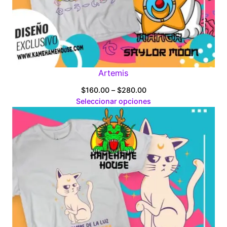
Artemis
Price
$
160.00
–
$
280.00
range:
Seleccionar opciones
$160.00
through
$280.00