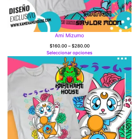
Ami Mizumo
Price
$
160.00
–
$
280.00
range:
Seleccionar opciones
$160.00
through
$280.00