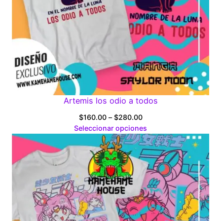
Artemis los odio a todos
Price
$
160.00
–
$
280.00
range:
Seleccionar opciones
$160.00
through
$280.00