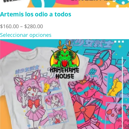
Artemis los odio a todos
Price
$
160.00
–
$
280.00
range:
Seleccionar opciones
$160.00
through
$280.00