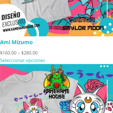
Ami Mizumo
Price
$
160.00
–
$
280.00
range:
Seleccionar opciones
$160.00
through
$280.00