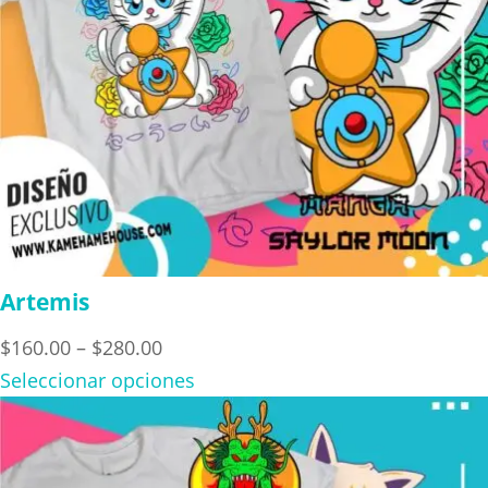
Artemis
Price
$
160.00
–
$
280.00
range:
Seleccionar opciones
$160.00
through
$280.00