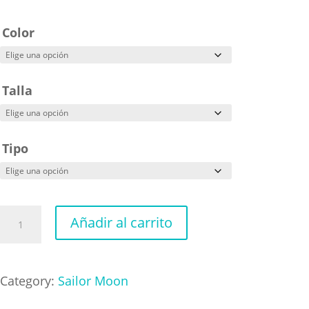
Color
Talla
Tipo
Sailoor
Añadir al carrito
Moon
Style
cantidad
Category:
Sailor Moon