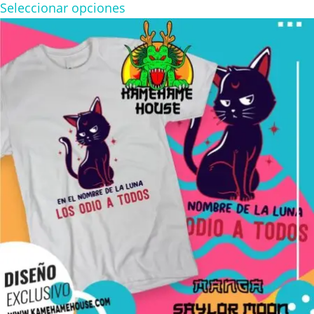
range:
Seleccionar opciones
$160.00
through
$280.00