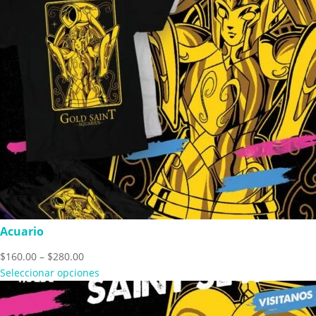
Acuario
Price
$
160.00
–
$
280.00
range:
Seleccionar opciones
$160.00
through