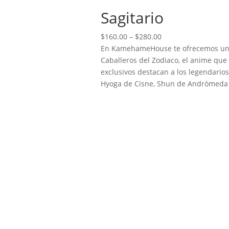
Sagitario
Price
$
160.00
–
$
280.00
range:
En KamehameHouse te ofrecemos una é
$160.00
Caballeros del Zodiaco, el anime que
through
exclusivos destacan a los legendario
$280.00
Hyoga de Cisne, Shun de Andrómeda e 