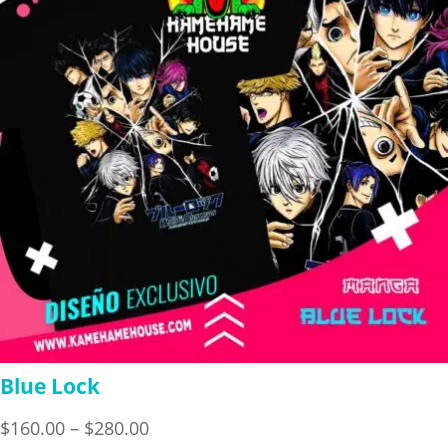
Blue Lock
Price
$
160.00
–
$
280.00