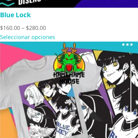
Blue Lock
Price
$
160.00
–
$
280.00
range:
Seleccionar opciones
$160.00
through
$280.00