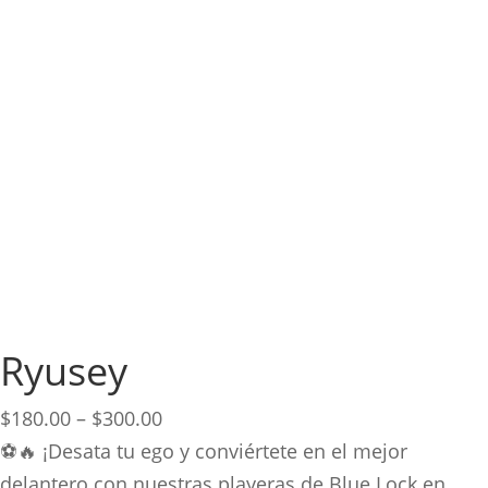
Ryusey
Price
$
180.00
–
$
300.00
range:
⚽🔥 ¡Desata tu ego y conviértete en el mejor
$180.00
delantero con nuestras playeras de Blue Lock en