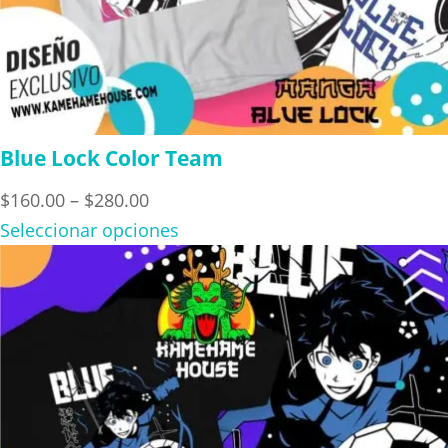
Blue Lock Color Team
Price
$
160.00
–
$
280.00
range:
Seleccionar opciones
$160.00
through
$280.00