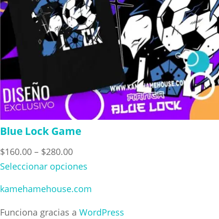
Blue Lock Game
Price
$
160.00
–
$
280.00
range:
Seleccionar opciones
$160.00
kamehamehouse.com
through
$280.00
Funciona gracias a
WordPress