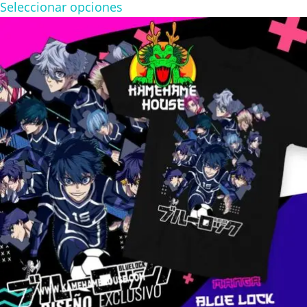
range:
Seleccionar opciones
$160.00
through
$280.00