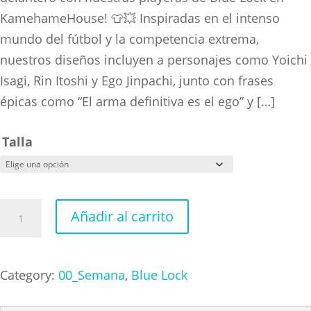
through
KamehameHouse! 👕💥 Inspiradas en el intenso
$300.00
mundo del fútbol y la competencia extrema,
nuestros diseños incluyen a personajes como Yoichi
Isagi, Rin Itoshi y Ego Jinpachi, junto con frases
épicas como “El arma definitiva es el ego” y […]
Talla
Ryusey
Añadir al carrito
cantidad
Category:
00_Semana
,
Blue Lock