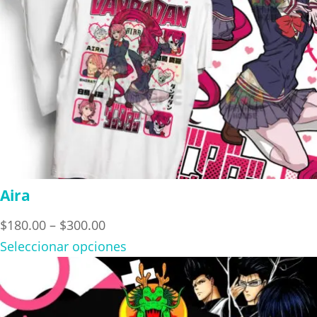
Aira
Price
$
180.00
–
$
300.00
range:
Seleccionar opciones
$180.00
through
$300.00