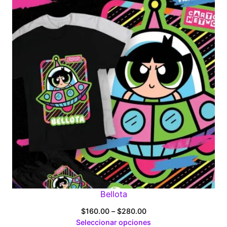
Bellota
Price
$
160.00
–
$
280.00
range:
Seleccionar opciones