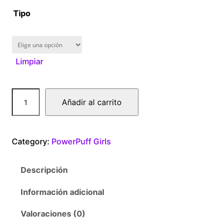
Tipo
1
6
Limpiar
0
.
P
Añadir al carrito
0
o
w
0
e
Category:
PowerPuff Girls
r
t
P
Descripción
u
h
f
Información adicional
r
f
G
Valoraciones (0)