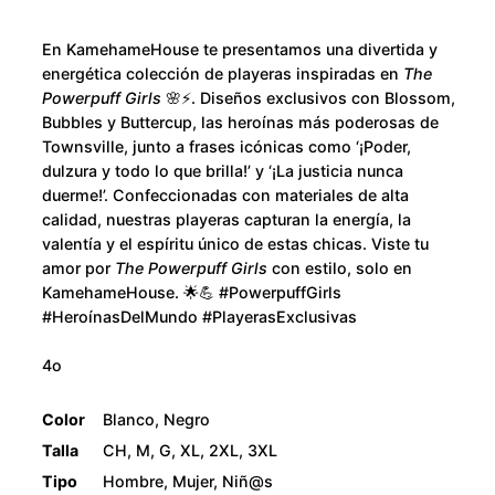
o
i
r
u
En KamehameHouse te presentamos una divertida y
l
energética colección de playeras inspiradas en
The
s
g
Powerpuff Girls
🌸⚡. Diseños exclusivos con Blossom,
H
Bubbles y Buttercup, las heroínas más poderosas de
h
Townsville, junto a frases icónicas como ‘¡Poder,
e
dulzura y todo lo que brilla!’ y ‘¡La justicia nunca
r
$
duerme!’. Confeccionadas con materiales de alta
o
calidad, nuestras playeras capturan la energía, la
i
2
valentía y el espíritu único de estas chicas. Viste tu
n
amor por
The Powerpuff Girls
con estilo, solo en
a
8
KamehameHouse. 🌟💪 #PowerpuffGirls
#HeroínasDelMundo #PlayerasExclusivas
s
0
c
4o
a
.
n
Color
Blanco, Negro
t
0
Talla
CH, M, G, XL, 2XL, 3XL
i
Tipo
Hombre, Mujer, Niñ@s
d