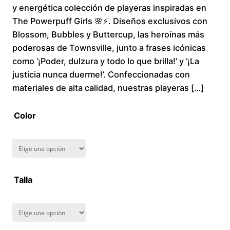
y energética colección de playeras inspiradas en
i
The Powerpuff Girls 🌸⚡. Diseños exclusivos con
Blossom, Bubbles y Buttercup, las heroínas más
c
poderosas de Townsville, junto a frases icónicas
como ‘¡Poder, dulzura y todo lo que brilla!’ y ‘¡La
e
justicia nunca duerme!’. Confeccionadas con
r
materiales de alta calidad, nuestras playeras […]
a
Color
n
g
Talla
e
:
$