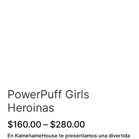
PowerPuff Girls
Heroinas
P
$
160.00
–
$
280.00
En KamehameHouse te presentamos una divertida
r