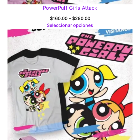
PowerPuff Girls Attack
Price
$
160.00
–
$
280.00
range:
Seleccionar opciones
$160.00
through
$280.00