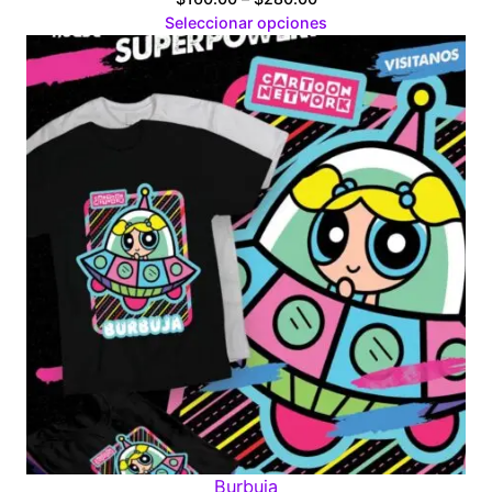
range:
Seleccionar opciones
$160.00
through
$280.00
Burbuja