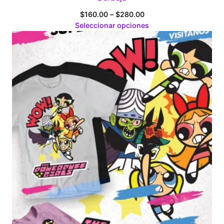
Price
$
160.00
–
$
280.00
range:
Seleccionar opciones
$160.00
through
$280.00