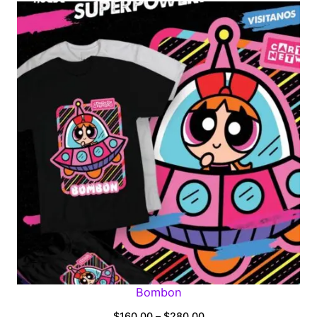
$160.00
through
$280.00
Bombon
Price
$
160.00
–
$
280.00