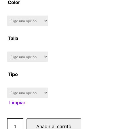
Color
n
g
e
Talla
:
$
1
Tipo
6
0
Limpiar
.
0
P
Añadir al carrito