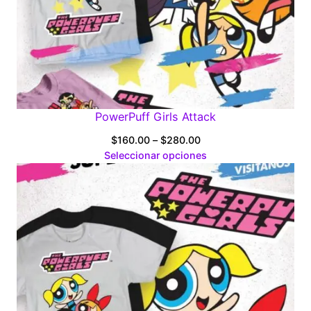
PowerPuff Girls Attack
Price
$
160.00
–
$
280.00
range:
Seleccionar opciones
$160.00
through
$280.00