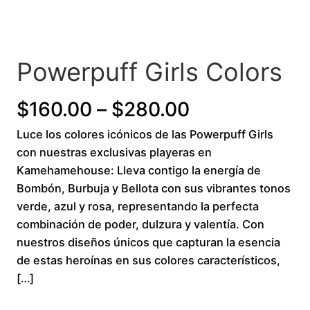
Powerpuff Girls Colors
P
$
160.00
–
$
280.00
Luce los colores icónicos de las Powerpuff Girls
r
con nuestras exclusivas playeras en
i
Kamehamehouse: Lleva contigo la energía de
Bombón, Burbuja y Bellota con sus vibrantes tonos
c
verde, azul y rosa, representando la perfecta
combinación de poder, dulzura y valentía. Con
e
nuestros diseños únicos que capturan la esencia
r
de estas heroínas en sus colores característicos,
[…]
a