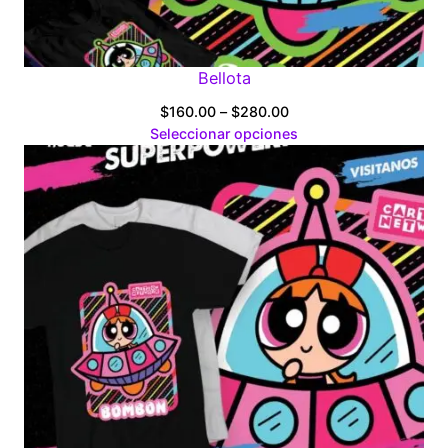
Bellota
Price
$
160.00
–
$
280.00
range:
Seleccionar opciones
$160.00
through
$280.00