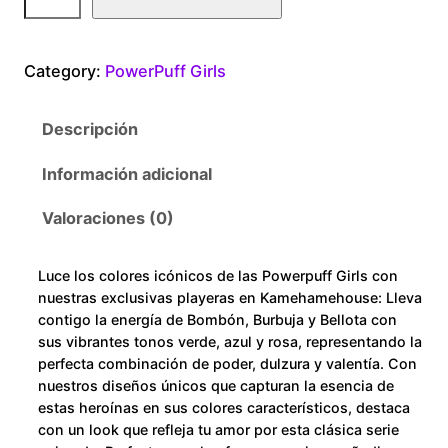
o
0
w
e
t
Category:
PowerPuff Girls
r
p
h
Descripción
u
r
f
Información adicional
f
o
G
Valoraciones (0)
i
u
r
Luce los colores icónicos de las Powerpuff Girls con
l
g
nuestras exclusivas playeras en Kamehamehouse: Lleva
s
contigo la energía de Bombón, Burbuja y Bellota con
h
C
sus vibrantes tonos verde, azul y rosa, representando la
perfecta combinación de poder, dulzura y valentía. Con
o
$
nuestros diseños únicos que capturan la esencia de
l
estas heroínas en sus colores característicos, destaca
o
2
con un look que refleja tu amor por esta clásica serie
r