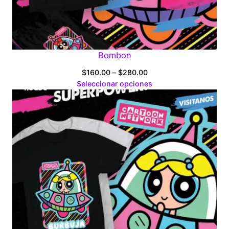
Bombon
Price
$
160.00
–
$
280.00
range:
Seleccionar opciones
$160.00
through
$280.00