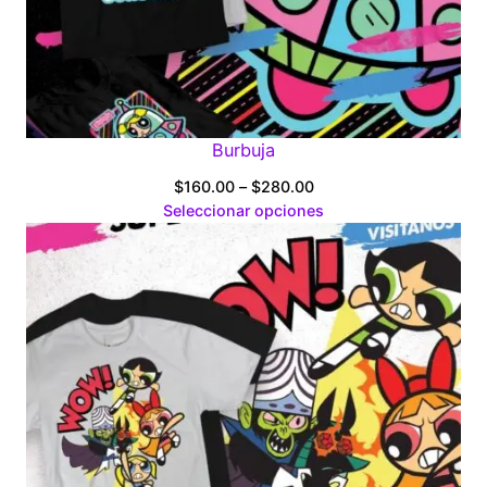
Burbuja
Price
$
160.00
–
$
280.00
range:
Seleccionar opciones
$160.00
through
$280.00