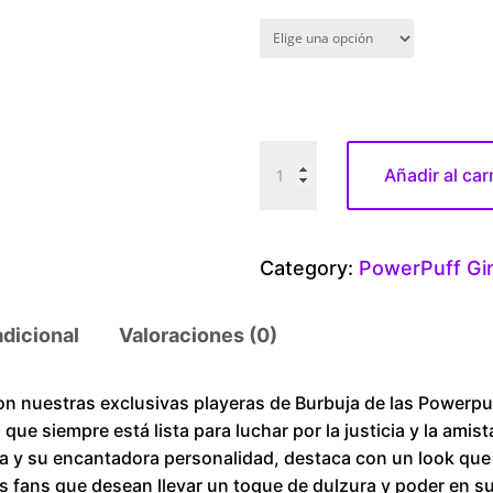
P
Añadir al car
o
w
e
Category:
PowerPuff Gir
r
P
adicional
Valoraciones (0)
u
f
f
con nuestras exclusivas playeras de Burbuja de las Power
a que siempre está lista para luchar por la justicia y la am
G
a y su encantadora personalidad, destaca con un look que r
i
os fans que desean llevar un toque de dulzura y poder en s