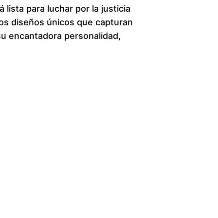
lista para luchar por la justicia
c
ros diseños únicos que capturan
 su encantadora personalidad,
e
r
a
n
g
e
:
$