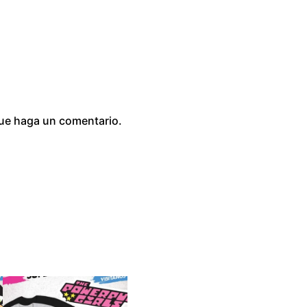
0
que haga un comentario.