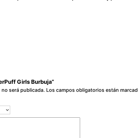
r
l
s
B
u
r
b
u
j
a
erPuff Girls Burbuja”
c
o no será publicada.
Los campos obligatorios están marca
a
n
t
i
d