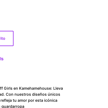
1
6
0
rito
.
0
ls
0
t
h
puff Girls en Kamehamehouse: Lleva
istad. Con nuestros diseños únicos
r
efleja tu amor por esta icónica
u guardarropa