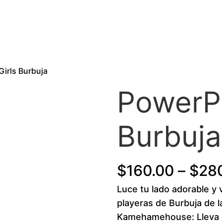
Girls Burbuja
PowerPu
Burbuja
$
160.00
–
$
28
Luce tu lado adorable y 
playeras de Burbuja de l
Kamehamehouse: Lleva co