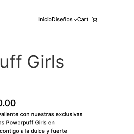
Inicio
Diseños
Cart
ff Girls
P
0.00
valiente con nuestras exclusivas
r
as Powerpuff Girls en
i
ntigo a la dulce y fuerte