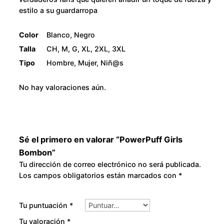
o
2
estilo a su guardarropa
n
c
8
Color
Blanco, Negro
a
Talla
CH, M, G, XL, 2XL, 3XL
0
n
Tipo
Hombre, Mujer, Niñ@s
t
.
i
No hay valoraciones aún.
d
0
a
0
d
Sé el primero en valorar “PowerPuff Girls
Bombon”
Tu dirección de correo electrónico no será publicada.
Los campos obligatorios están marcados con
*
Tu puntuación
*
Tu valoración
*