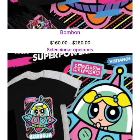
Bombon
Price
$
160.00
–
$
280.00
range:
Seleccionar opciones
$160.00
through
$280.00