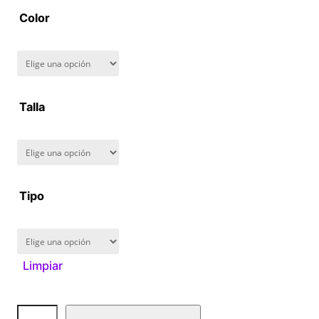
a
Color
n
g
Talla
e
:
$
Tipo
1
6
Limpiar
0
.
P