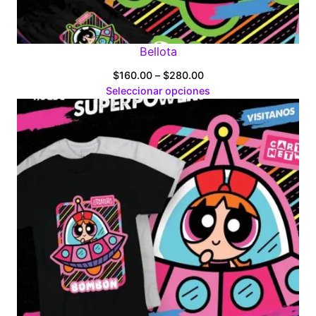
Bellota
Price
$
160.00
–
$
280.00
range:
Seleccionar opciones
$160.00
through
$280.00