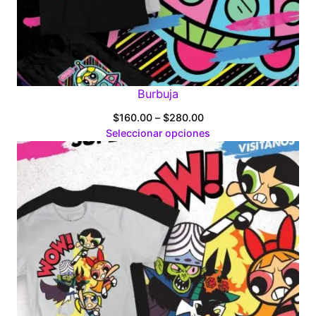
Burbuja
Price
$
160.00
–
$
280.00
range:
Seleccionar opciones
$160.00
through
$280.00