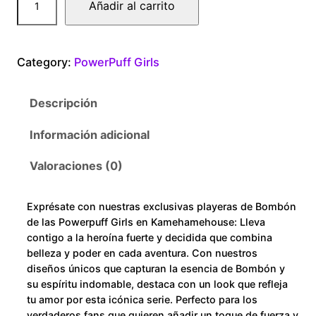
Añadir al carrito
0
o
w
0
e
Category:
PowerPuff Girls
r
t
P
Descripción
u
h
f
Información adicional
r
f
G
Valoraciones (0)
o
i
r
u
Exprésate con nuestras exclusivas playeras de Bombón
l
de las Powerpuff Girls en Kamehamehouse: Lleva
s
g
contigo a la heroína fuerte y decidida que combina
B
belleza y poder en cada aventura. Con nuestros
h
diseños únicos que capturan la esencia de Bombón y
o
su espíritu indomable, destaca con un look que refleja
m
$
tu amor por esta icónica serie. Perfecto para los
b
verdaderos fans que quieren añadir un toque de fuerza y