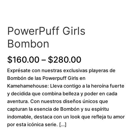
PowerPuff Girls
Bombon
P
$
160.00
–
$
280.00
Exprésate con nuestras exclusivas playeras de
r
Bombón de las Powerpuff Girls en
i
Kamehamehouse: Lleva contigo a la heroína fuerte
y decidida que combina belleza y poder en cada
c
aventura. Con nuestros diseños únicos que
capturan la esencia de Bombón y su espíritu
e
indomable, destaca con un look que refleja tu amor
r
por esta icónica serie. […]