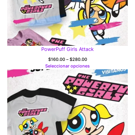
PowerPuff Girls Attack
Price
$
160.00
–
$
280.00
range:
Seleccionar opciones
$160.00
through
$280.00