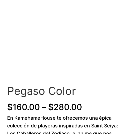
Pegaso Color
P
$
160.00
–
$
280.00
En KamehameHouse te ofrecemos una épica
r
colección de playeras inspiradas en Saint Seiya:
i
Los Caballeros del Zodiaco, el anime que nos