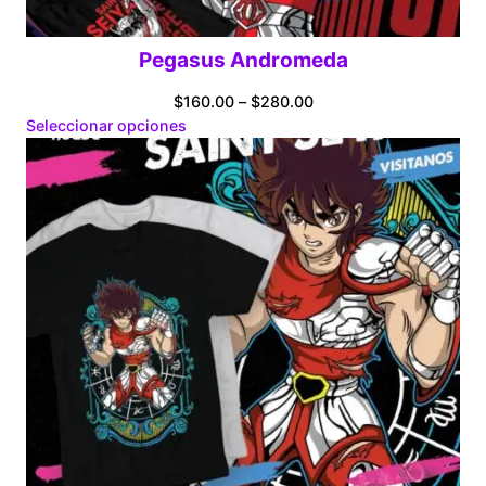
Pegasus Andromeda
Price
$
160.00
–
$
280.00
range:
Seleccionar opciones
$160.00
through
$280.00