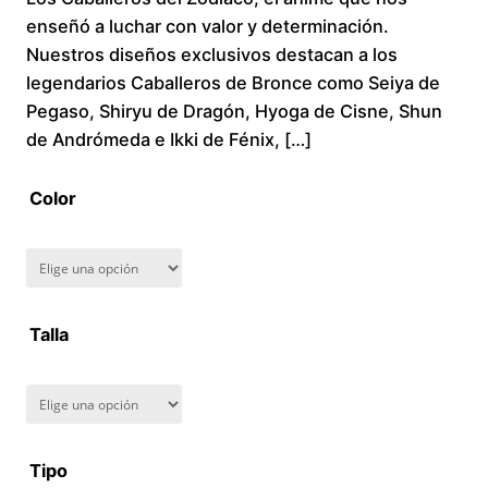
enseñó a luchar con valor y determinación.
c
Nuestros diseños exclusivos destacan a los
legendarios Caballeros de Bronce como Seiya de
e
Pegaso, Shiryu de Dragón, Hyoga de Cisne, Shun
r
de Andrómeda e Ikki de Fénix, […]
a
Color
n
g
Talla
e
:
$
Tipo