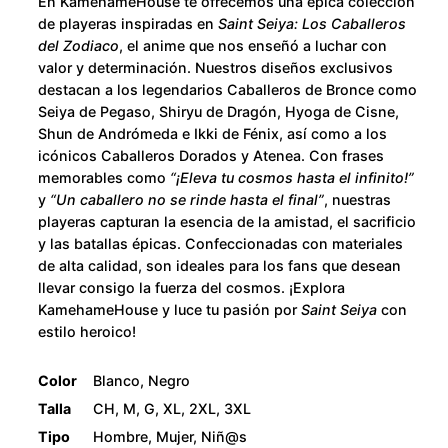
u
En KamehameHouse te ofrecemos una épica colección
a
de playeras inspiradas en
Saint Seiya: Los Caballeros
n
g
del Zodiaco
, el anime que nos enseñó a luchar con
t
valor y determinación. Nuestros diseños exclusivos
h
destacan a los legendarios Caballeros de Bronce como
i
Seiya de Pegaso, Shiryu de Dragón, Hyoga de Cisne,
d
$
Shun de Andrómeda e Ikki de Fénix, así como a los
a
icónicos Caballeros Dorados y Atenea. Con frases
d
2
memorables como
“¡Eleva tu cosmos hasta el infinito!”
y
“Un caballero no se rinde hasta el final”
, nuestras
8
playeras capturan la esencia de la amistad, el sacrificio
y las batallas épicas. Confeccionadas con materiales
0
de alta calidad, son ideales para los fans que desean
llevar consigo la fuerza del cosmos. ¡Explora
KamehameHouse y luce tu pasión por
Saint Seiya
con
.
estilo heroico!
0
Color
Blanco, Negro
0
Talla
CH, M, G, XL, 2XL, 3XL
Tipo
Hombre, Mujer, Niñ@s