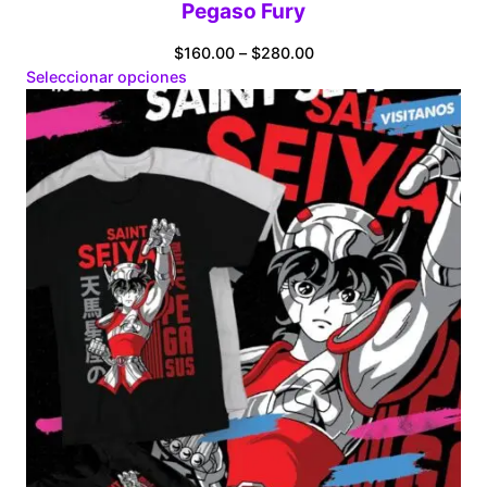
Pegaso Fury
Price
$
160.00
–
$
280.00
range:
Seleccionar opciones
$160.00
through
$280.00