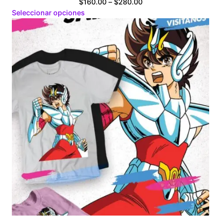
Price
$
160.00
–
$
280.00
range:
Seleccionar opciones
$160.00
through
$280.00