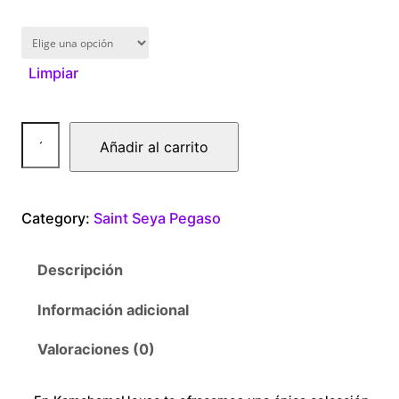
1
6
Limpiar
0
.
P
Añadir al carrito
0
e
g
0
a
Category:
Saint Seya Pegaso
s
t
o
Descripción
C
h
o
Información adicional
r
l
o
Valoraciones (0)
o
r
c