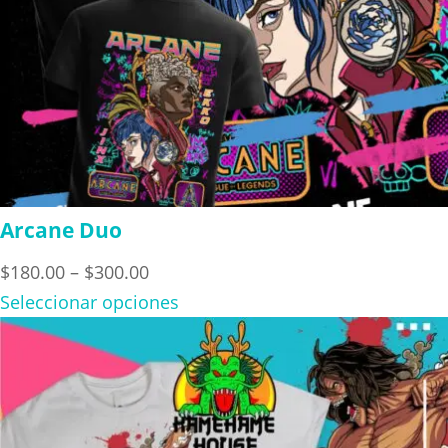
Arcane Duo
Price
$
180.00
–
$
300.00
range:
Seleccionar opciones
$180.00
through
$300.00