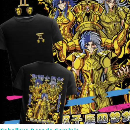
through
$280.00