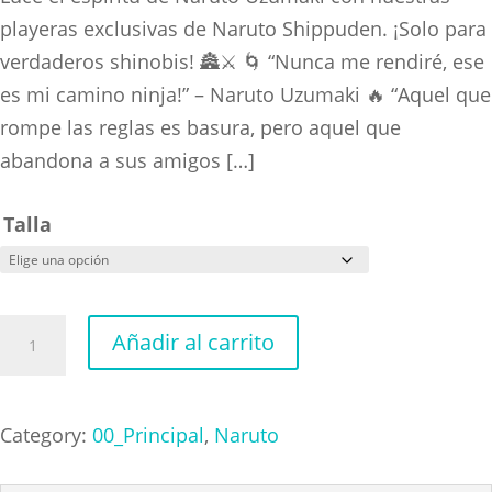
through
playeras exclusivas de Naruto Shippuden. ¡Solo para
$300.00
verdaderos shinobis! 🏯⚔️ 🌀 “Nunca me rendiré, ese
es mi camino ninja!” – Naruto Uzumaki 🔥 “Aquel que
rompe las reglas es basura, pero aquel que
abandona a sus amigos […]
Talla
Naruto
Añadir al carrito
Sasuke
cantidad
Category:
00_Principal
,
Naruto