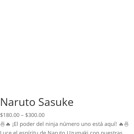
Naruto Sasuke
Price
$
180.00
–
$
300.00
range:
🍜🔥 ¡El poder del ninja número uno está aquí! 🔥🍜
$180.00
Luce el espíritu de Naruto Uzumaki con nuestras