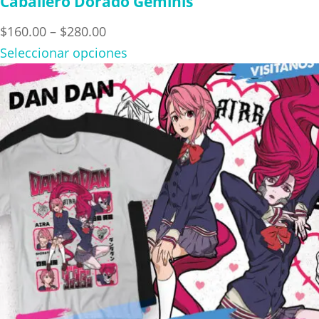
Caballero Dorado Geminis
Price
$
160.00
–
$
280.00
range:
Seleccionar opciones
$160.00
through
$280.00