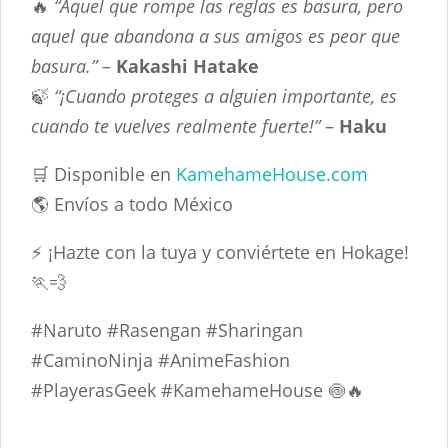
🔥
“Aquel que rompe las reglas es basura, pero
aquel que abandona a sus amigos es peor que
basura.”
–
Kakashi Hatake
🍃
“¡Cuando proteges a alguien importante, es
cuando te vuelves realmente fuerte!”
–
Haku
🛒 Disponible en
KamehameHouse.com
🌎 Envíos a todo México
⚡ ¡Hazte con la tuya y conviértete en Hokage!
🏃💨
#Naruto #Rasengan #Sharingan
#CaminoNinja #AnimeFashion
#PlayerasGeek #KamehameHouse 🍥🔥