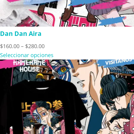
Dan Dan Aira
Price
$
160.00
–
$
280.00
range:
Seleccionar opciones
$160.00
through
$280.00