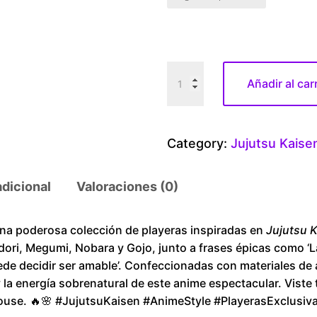
N
Añadir al car
a
n
a
Category:
Jujutsu Kaise
m
i
adicional
Valoraciones (0)
I
t
a
 poderosa colección de playeras inspiradas en
Jujutsu 
dori, Megumi, Nobara y Gojo, junto a frases épicas como ‘
d
ede decidir ser amable’. Confeccionadas con materiales de a
o
y la energía sobrenatural de este anime espectacular. Viste
r
ouse. 🔥🌸 #JujutsuKaisen #AnimeStyle #PlayerasExclusiv
i