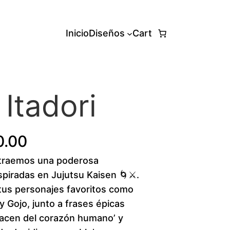
Inicio
Diseños
Cart
Itadori
P
0.00
traemos una poderosa
r
spiradas en Jujutsu Kaisen 🌀⚔️.
i
tus personajes favoritos como
y Gojo, junto a frases épicas
c
nacen del corazón humano’ y