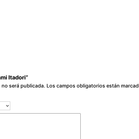
c
a
n
t
i
d
a
d
mi Itadori”
o no será publicada.
Los campos obligatorios están marca