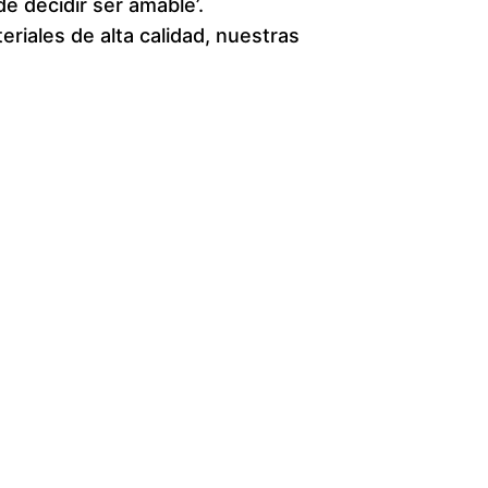
de decidir ser amable’.
e
riales de alta calidad, nuestras
r
a
n
g
e
:
$
1