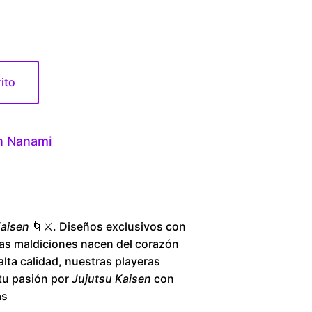
6
0
.
rito
0
0
n Nanami
t
h
Kaisen
🌀⚔️. Diseños exclusivos con
r
Las maldiciones nacen del corazón
lta calidad, nuestras playeras
o
 tu pasión por
Jujutsu Kaisen
con
as
u