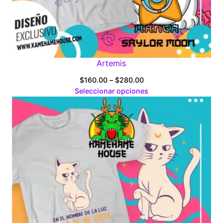
Artemis
Price
$
160.00
–
$
280.00
range:
Seleccionar opciones
$160.00
through
$280.00