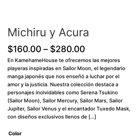
Michiru y Acura
Price
$
160.00
–
$
280.00
En KamehameHouse te ofrecemos las mejores
range:
playeras inspiradas en Sailor Moon, el legendario
$160.00
manga japonés que nos enseñó a luchar por el
amor y la justicia. Nuestra colección destaca a
through
personajes inolvidables como Serena Tsukino
(Sailor Moon), Sailor Mercury, Sailor Mars, Sailor
$280.00
Jupiter, Sailor Venus y el encantador Tuxedo Mask,
con diseños exclusivos llenos de […]
Color