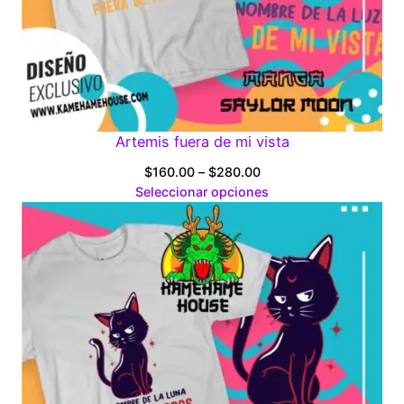
Artemis fuera de mi vista
Price
$
160.00
–
$
280.00
range:
Seleccionar opciones
$160.00
through
$280.00