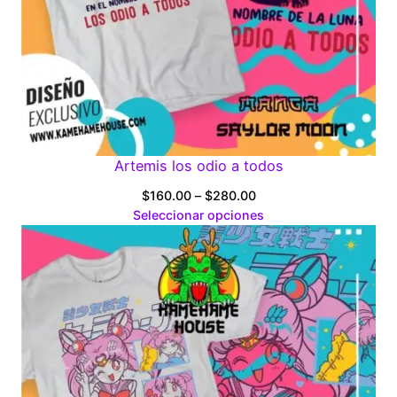
Artemis los odio a todos
Price
$
160.00
–
$
280.00
range:
Seleccionar opciones
$160.00
through
$280.00