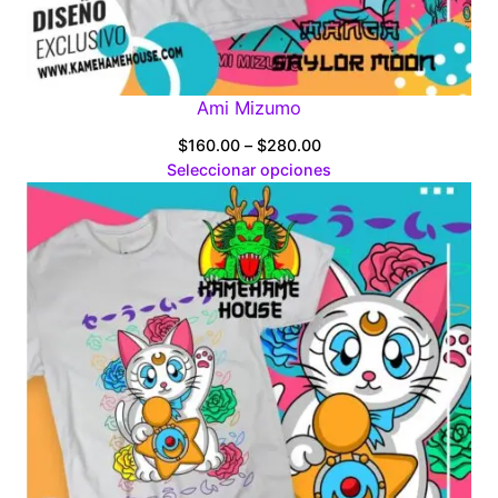
Ami Mizumo
Price
$
160.00
–
$
280.00
range:
Seleccionar opciones
$160.00
through
$280.00