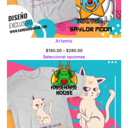
Artemis
Price
$
160.00
–
$
280.00
range:
Seleccionar opciones
$160.00
through
$280.00