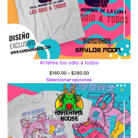
Artemis los odio a todos
Price
$
160.00
–
$
280.00
range:
Seleccionar opciones
$160.00
through
$280.00