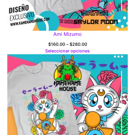
Ami Mizumo
Price
$
160.00
–
$
280.00
range:
Seleccionar opciones
$160.00
through
$280.00