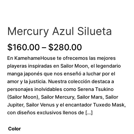
Mercury Azul Silueta
P
$
160.00
–
$
280.00
En KamehameHouse te ofrecemos las mejores
r
playeras inspiradas en Sailor Moon, el legendario
i
manga japonés que nos enseñó a luchar por el
amor y la justicia. Nuestra colección destaca a
c
personajes inolvidables como Serena Tsukino
(Sailor Moon), Sailor Mercury, Sailor Mars, Sailor
e
Jupiter, Sailor Venus y el encantador Tuxedo Mask,
r
con diseños exclusivos llenos de […]
a
Color