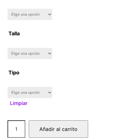
n
g
Talla
e
:
$
Tipo
1
6
Limpiar
0
.
M
Añadir al carrito
0
e