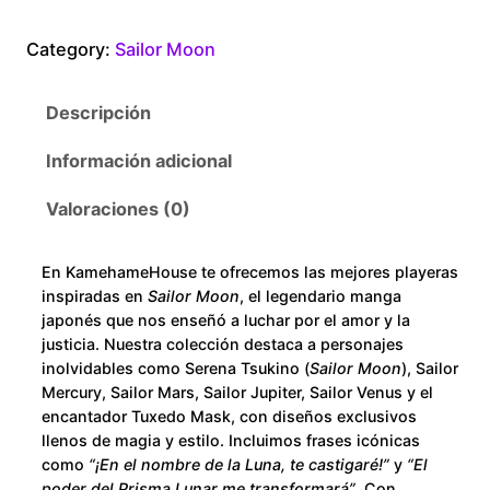
r
0
c
Category:
Sailor Moon
u
t
r
Descripción
y
h
A
Información adicional
r
z
u
Valoraciones (0)
o
l
S
u
En KamehameHouse te ofrecemos las mejores playeras
i
inspiradas en
Sailor Moon
, el legendario manga
l
g
japonés que nos enseñó a luchar por el amor y la
u
justicia. Nuestra colección destaca a personajes
h
inolvidables como Serena Tsukino (
Sailor Moon
), Sailor
e
Mercury, Sailor Mars, Sailor Jupiter, Sailor Venus y el
t
$
encantador Tuxedo Mask, con diseños exclusivos
a
llenos de magia y estilo. Incluimos frases icónicas
c
2
como
“¡En el nombre de la Luna, te castigaré!”
y
“El
a
poder del Prisma Lunar me transformará”
. Con