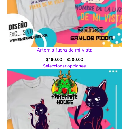
Artemis fuera de mi vista
Price
$
160.00
–
$
280.00
range:
Seleccionar opciones
$160.00
through
$280.00