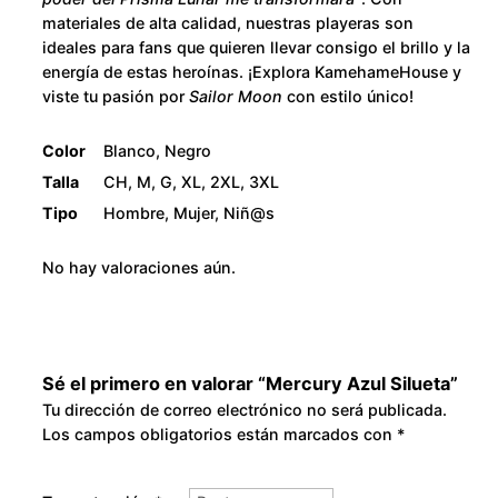
n
8
materiales de alta calidad, nuestras playeras son
ideales para fans que quieren llevar consigo el brillo y la
t
0
energía de estas heroínas. ¡Explora KamehameHouse y
i
viste tu pasión por
Sailor Moon
con estilo único!
d
.
a
Color
Blanco, Negro
d
0
Talla
CH, M, G, XL, 2XL, 3XL
Tipo
Hombre, Mujer, Niñ@s
0
No hay valoraciones aún.
Sé el primero en valorar “Mercury Azul Silueta”
Tu dirección de correo electrónico no será publicada.
Los campos obligatorios están marcados con
*