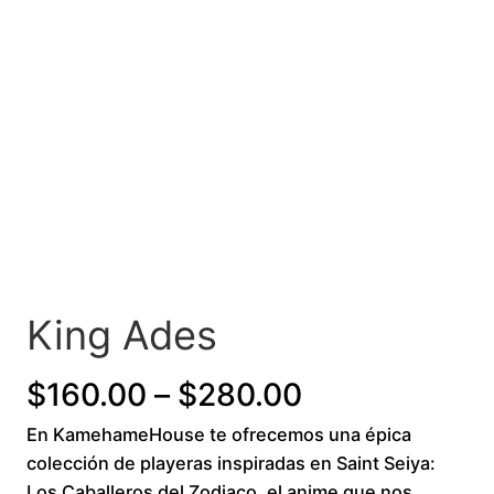
King Ades
P
$
160.00
–
$
280.00
En KamehameHouse te ofrecemos una épica
r
colección de playeras inspiradas en Saint Seiya:
i
Los Caballeros del Zodiaco, el anime que nos