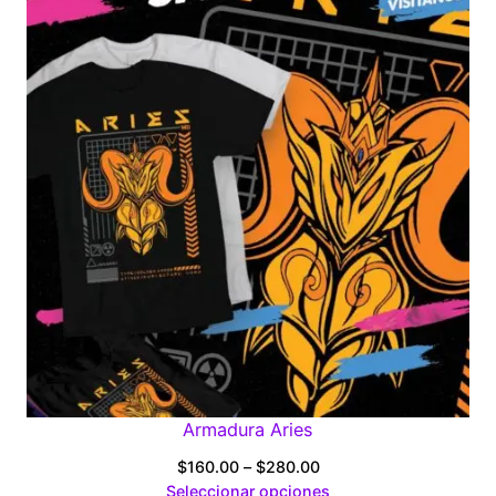
through
$280.00
Armadura Aries
Price
$
160.00
–
$
280.00
range:
Seleccionar opciones