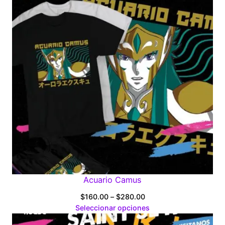
Acuario Camus
Price
$
160.00
–
$
280.00
range:
Seleccionar opciones
$160.00