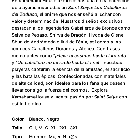
u
En KamehameHouse te ofrecemos una épica colección
i
de playeras inspiradas en
Saint Seiya: Los Caballeros
d
g
del Zodiaco
, el anime que nos enseñó a luchar con
a
valor y determinación. Nuestros diseños exclusivos
h
destacan a los legendarios Caballeros de Bronce como
d
Seiya de Pegaso, Shiryu de Dragón, Hyoga de Cisne,
$
Shun de Andrómeda e Ikki de Fénix, así como a los
icónicos Caballeros Dorados y Atenea. Con frases
2
memorables como
“¡Eleva tu cosmos hasta el infinito!”
y
“Un caballero no se rinde hasta el final”
, nuestras
8
playeras capturan la esencia de la amistad, el sacrificio
y las batallas épicas. Confeccionadas con materiales
0
de alta calidad, son ideales para los fans que desean
llevar consigo la fuerza del cosmos. ¡Explora
KamehameHouse y luce tu pasión por
Saint Seiya
con
.
estilo heroico!
0
Color
Blanco, Negro
0
Talla
CH, M, G, XL, 2XL, 3XL
Tipo
Hombre, Mujer, Niñ@s