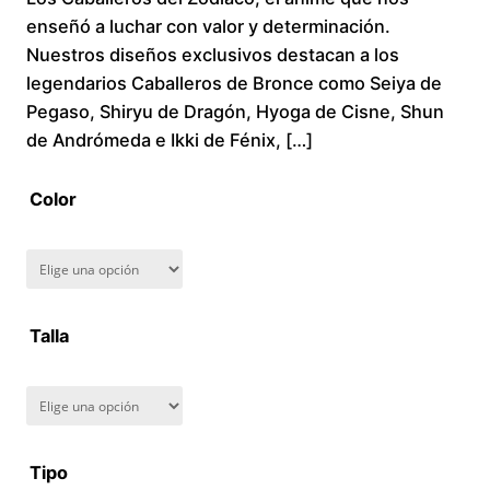
enseñó a luchar con valor y determinación.
c
Nuestros diseños exclusivos destacan a los
legendarios Caballeros de Bronce como Seiya de
e
Pegaso, Shiryu de Dragón, Hyoga de Cisne, Shun
r
de Andrómeda e Ikki de Fénix, […]
a
Color
n
g
Talla
e
:
$
Tipo