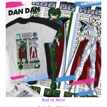
$160.00
through
$280.00
Bud vs Alcor