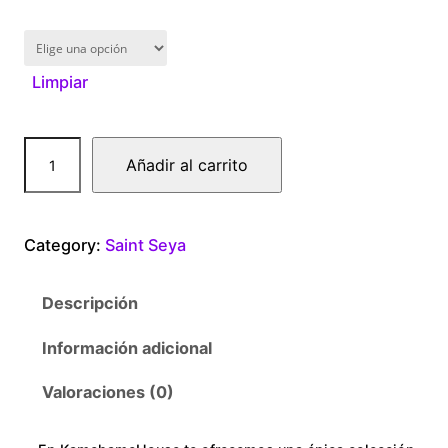
1
6
Limpiar
0
.
K
Añadir al carrito
0
i
n
0
g
Category:
Saint Seya
A
t
d
Descripción
e
h
s
Información adicional
r
c
a
Valoraciones (0)
o
n
t