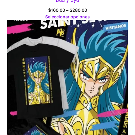
Price
$
160.00
–
$
280.00
range:
Seleccionar opciones
$160.00
through
$280.00