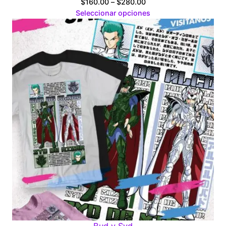
Price
$
160.00
–
$
280.00
range:
Seleccionar opciones
$160.00
through
$280.00
Bud y Syd