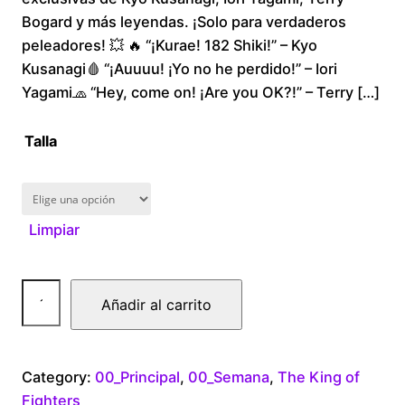
Bogard y más leyendas. ¡Solo para verdaderos
c
peleadores! 💥 🔥 “¡Kurae! 182 Shiki!” – Kyo
Kusanagi🩸 “¡Auuuu! ¡Yo no he perdido!” – Iori
e
Yagami🧢 “Hey, come on! ¡Are you OK?!” – Terry […]
r
Talla
a
n
Limpiar
g
e
K
Añadir al carrito
i
:
n
$
f
Category:
00_Principal
, 
00_Semana
, 
The King of
o
Fighters