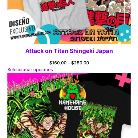
Attack on Titan Shingeki Japan
Price
$
160.00
–
$
280.00
range:
Seleccionar opciones
$160.00
through
$280.00