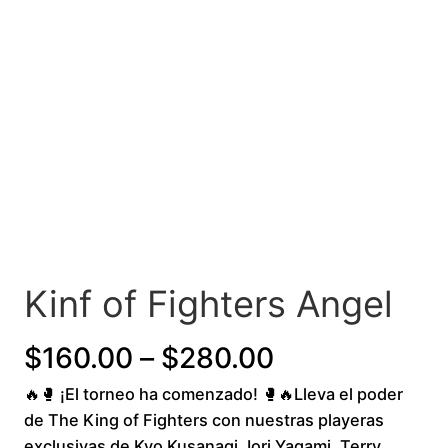
Kinf of Fighters Angel
P
$
160.00
–
$
280.00
🔥🥊 ¡El torneo ha comenzado! 🥊🔥Lleva el poder
r
de The King of Fighters con nuestras playeras
i
exclusivas de Kyo Kusanagi, Iori Yagami, Terry