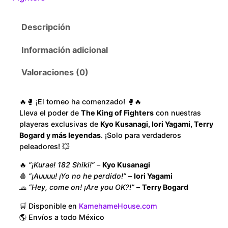
1
f
F
6
Descripción
i
g
0
Información adicional
h
.
t
Valoraciones (0)
e
0
r
🔥🥊 ¡El torneo ha comenzado! 🥊🔥
s
0
Lleva el poder de
The King of Fighters
con nuestras
A
playeras exclusivas de
Kyo Kusanagi, Iori Yagami, Terry
n
t
Bogard y más leyendas
. ¡Solo para verdaderos
peleadores! 💥
g
h
e
🔥
“¡Kurae! 182 Shiki!”
–
Kyo Kusanagi
l
🩸
“¡Auuuu! ¡Yo no he perdido!”
–
Iori Yagami
r
c
🧢
“Hey, come on! ¡Are you OK?!”
–
Terry Bogard
a
o
🛒 Disponible en
KamehameHouse.com
n
🌎 Envíos a todo México
t