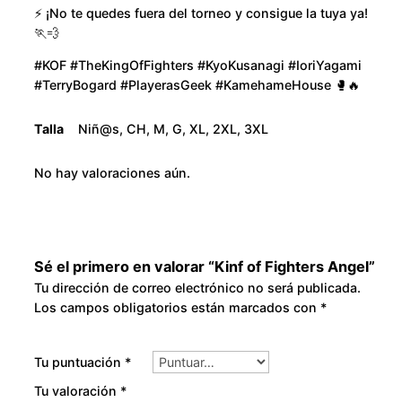
u
⚡ ¡No te quedes fuera del torneo y consigue la tuya ya!
i
🏃💨
g
d
#KOF #TheKingOfFighters #KyoKusanagi #IoriYagami
a
h
#TerryBogard #PlayerasGeek #KamehameHouse 🥊🔥
d
$
Talla
Niñ@s, CH, M, G, XL, 2XL, 3XL
2
No hay valoraciones aún.
8
0
Sé el primero en valorar “Kinf of Fighters Angel”
.
Tu dirección de correo electrónico no será publicada.
Los campos obligatorios están marcados con
*
0
0
Tu puntuación
*
Tu valoración
*