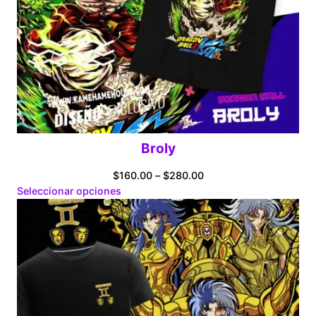
Broly
Price
$
160.00
–
$
280.00
range:
Seleccionar opciones
$160.00
through
$280.00