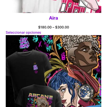
Aira
Price
$
180.00
–
$
300.00
range:
Seleccionar opciones
$180.00
through
$300.00