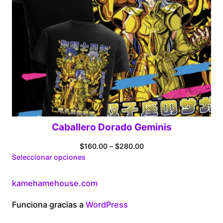
Caballero Dorado Geminis
Price
$
160.00
–
$
280.00
range:
Seleccionar opciones
$160.00
through
kamehamehouse.com
$280.00
Funciona gracias a
WordPress