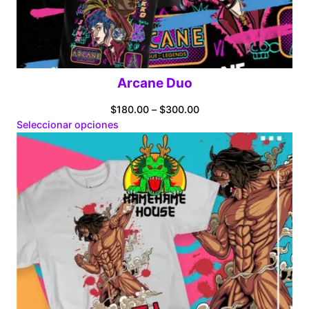
Arcane Duo
Price
$
180.00
–
$
300.00
range:
Seleccionar opciones
$180.00
through
$300.00