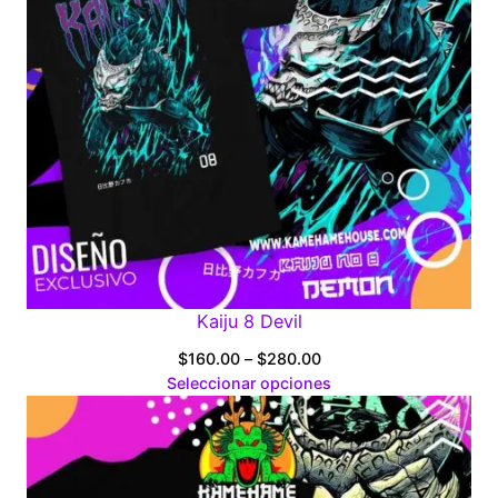
Kaiju 8 Devil
Price
$
160.00
–
$
280.00
range:
Seleccionar opciones
$160.00
through
$280.00