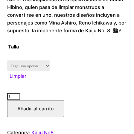
Hibino, quien pasa de limpiar monstruos a
through
convertirse en uno, nuestros diseños incluyen a
personajes como Mina Ashiro, Reno Ichikawa y, por
$300.00
supuesto, la imponente forma de Kaiju No. 8. 🏙️⚡
Talla
Limpiar
Kaiju
No
Añadir al carrito
8
Womans
cantidad
Category:
Kaiju No8