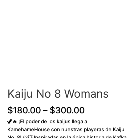
Kaiju No 8 Womans
Price
$
180.00
–
$
300.00
🦖🔥 ¡El poder de los kaijus llega a
range:
KamehameHouse con nuestras playeras de Kaiju
$180.00
No. 8! 👕💥 Inspiradas en la épica historia de Kafka