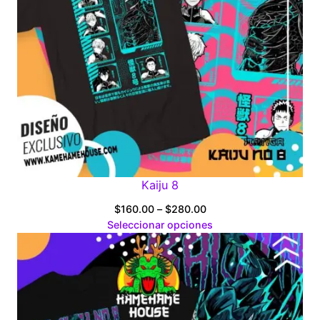
Kaiju 8
Price
$
160.00
–
$
280.00
range:
Seleccionar opciones
$160.00
through
$280.00