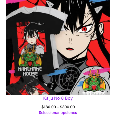
$300.00
Kaiju No 8 Boy
Price
$
180.00
–
$
300.00
range:
Seleccionar opciones