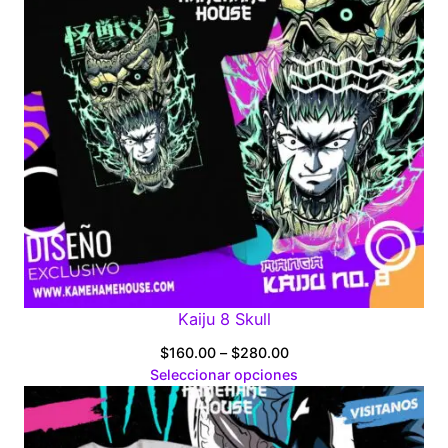
Kaiju 8 Skull
Price
$
160.00
–
$
280.00
range:
Seleccionar opciones
$160.00
through
$280.00