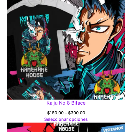
Kaiju No 8 Biface
Price
$
180.00
–
$
300.00
range:
Seleccionar opciones
$180.00
through