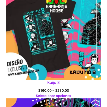
Kaiju 8
Price
$
160.00
–
$
280.00
range:
Seleccionar opciones
$160.00
through