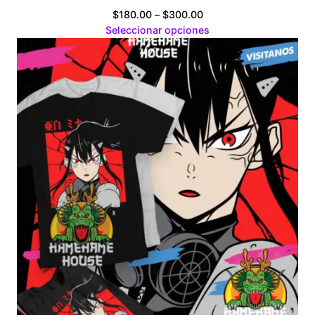
Price
$
180.00
–
$
300.00
range:
Seleccionar opciones
$180.00
through
$300.00