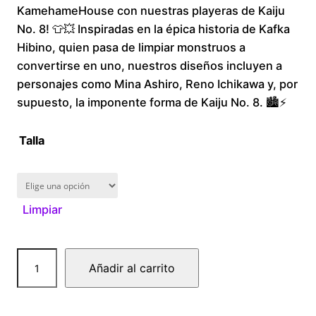
KamehameHouse con nuestras playeras de Kaiju
i
No. 8! 👕💥 Inspiradas en la épica historia de Kafka
Hibino, quien pasa de limpiar monstruos a
c
convertirse en uno, nuestros diseños incluyen a
personajes como Mina Ashiro, Reno Ichikawa y, por
e
supuesto, la imponente forma de Kaiju No. 8. 🏙️⚡
r
Talla
a
n
Limpiar
g
e
K
Añadir al carrito
a
:
i
$
j