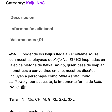
Category:
Kaiju No8
u
1
N
Descripción
o
8
8
Información adicional
S
0
u
Valoraciones (0)
.
p
e
0
🦖🔥 ¡El poder de los kaijus llega a
KamehameHouse
r
con nuestras playeras de
Kaiju No. 8
! 👕💥 Inspiradas en
M
la épica historia de
Kafka Hibino
, quien pasa de limpiar
0
o
monstruos a convertirse en uno, nuestros diseños
incluyen a personajes como
Mina Ashiro
,
Reno
n
t
Ichikawa
y, por supuesto, la imponente forma de
Kaiju
s
No. 8
. 🏙️⚡
h
t
e
r
Talla
Niñ@s, CH, M, G, XL, 2XL, 3XL
r
c
No hay valoraciones aún.