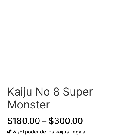
Kaiju No 8 Super
Monster
P
$
180.00
–
$
300.00
🦖🔥 ¡El poder de los kaijus llega a
r