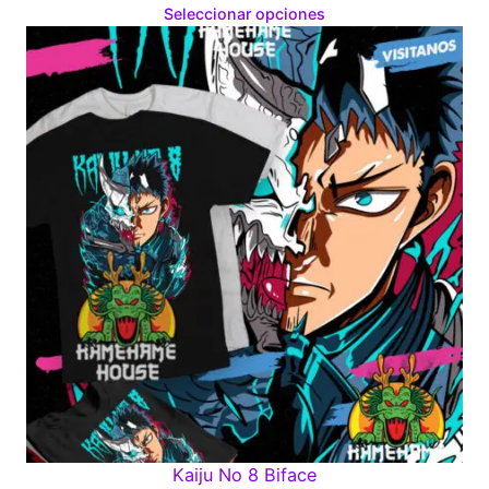
range:
Seleccionar opciones
$160.00
through
$280.00
Kaiju No 8 Biface