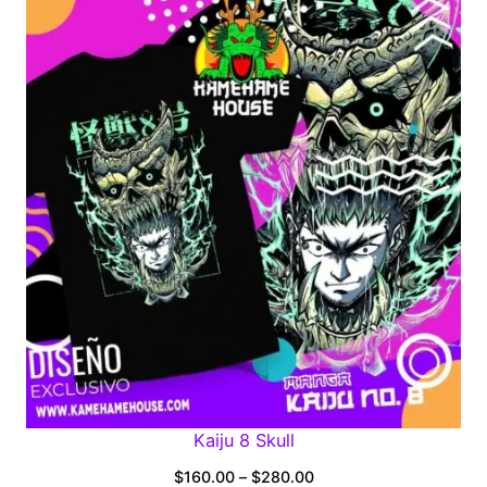
$160.00
through
$280.00
Kaiju 8 Skull
Price
$
160.00
–
$
280.00