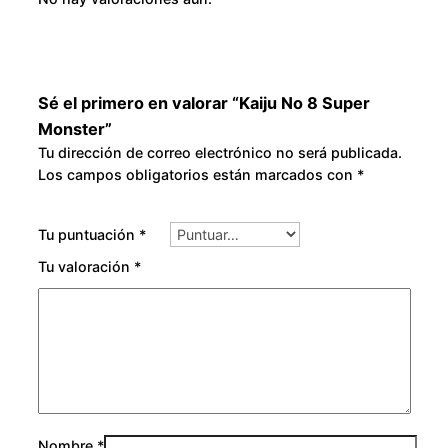
o
a
u
n
t
g
i
Sé el primero en valorar “Kaiju No 8 Super
d
Monster”
h
a
Tu dirección de correo electrónico no será publicada.
d
$
Los campos obligatorios están marcados con
*
3
Tu puntuación
*
0
Tu valoración
*
0
.
0
Nombre
*