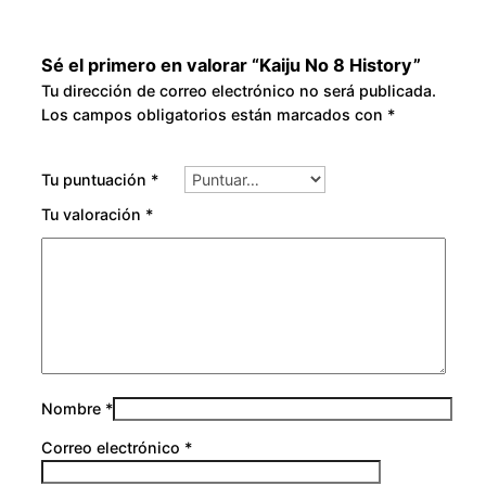
u
g
Sé el primero en valorar “Kaiju No 8 History”
Tu dirección de correo electrónico no será publicada.
h
Los campos obligatorios están marcados con
*
$
Tu puntuación
*
3
Tu valoración
*
0
0
.
0
Nombre
*
0
Correo electrónico
*