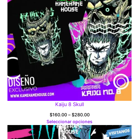
Kaiju 8 Skull
Price
$
160.00
–
$
280.00
range:
Seleccionar opciones
$160.00
through