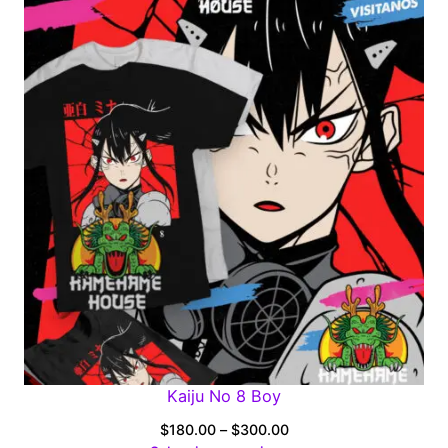
through
$300.00
Kaiju No 8 Boy
Price
$
180.00
–
$
300.00