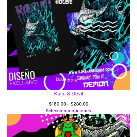
Kaiju 8 Devil
Price
$
160.00
–
$
280.00
range:
Seleccionar opciones
$160.00
through
$280.00