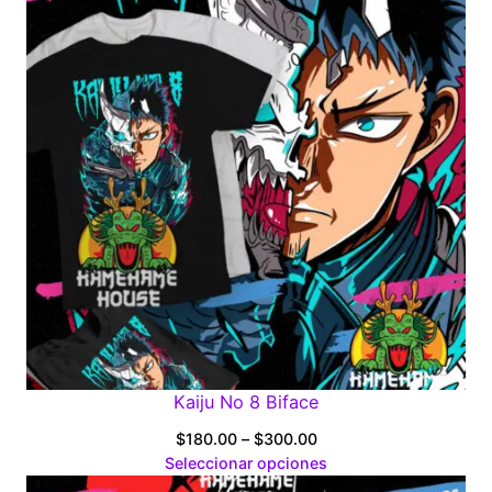
$280.00
Kaiju No 8 Biface
Price
$
180.00
–
$
300.00
range:
Seleccionar opciones
$180.00