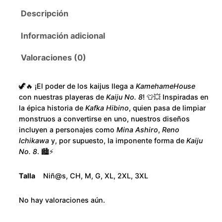
1
N
Descripción
o
8
8
Información adicional
H
0
i
Valoraciones (0)
.
s
t
0
🦖🔥 ¡El poder de los kaijus llega a
KamehameHouse
o
con nuestras playeras de
Kaiju No. 8
! 👕💥 Inspiradas en
r
la épica historia de
Kafka Hibino
, quien pasa de limpiar
0
y
monstruos a convertirse en uno, nuestros diseños
incluyen a personajes como
Mina Ashiro
,
Reno
c
t
Ichikawa
y, por supuesto, la imponente forma de
Kaiju
a
No. 8
. 🏙️⚡
h
n
t
r
Talla
Niñ@s, CH, M, G, XL, 2XL, 3XL
i
d
o
No hay valoraciones aún.
a
d