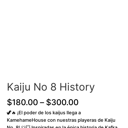
Kaiju No 8 History
P
$
180.00
–
$
300.00
🦖🔥 ¡El poder de los kaijus llega a
r
KamehameHouse con nuestras playeras de Kaiju
i
No. 8! 👕💥 Inspiradas en la épica historia de Kafka