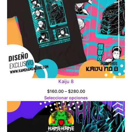
Kaiju 8
Price
$
160.00
–
$
280.00
range:
Seleccionar opciones
$160.00
through
$280.00