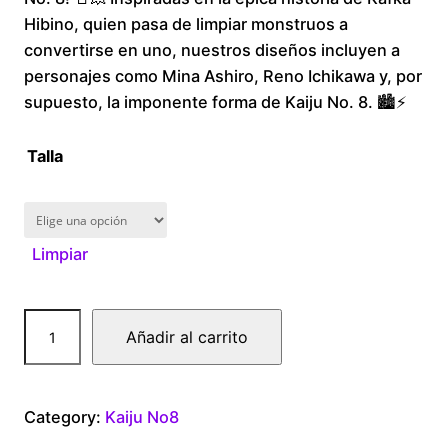
Hibino, quien pasa de limpiar monstruos a
c
convertirse en uno, nuestros diseños incluyen a
personajes como Mina Ashiro, Reno Ichikawa y, por
e
supuesto, la imponente forma de Kaiju No. 8. 🏙️⚡
r
Talla
a
n
Limpiar
g
e
K
Añadir al carrito
a
:
i
$
j
Category:
Kaiju No8
u