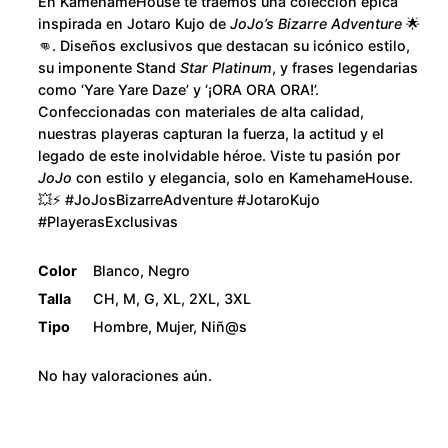
u
En KamehameHouse te traemos una colección épica
n
inspirada en Jotaro Kujo de
JoJo’s Bizarre Adventure
🌟
t
g
👊. Diseños exclusivos que destacan su icónico estilo,
i
su imponente Stand
Star Platinum
, y frases legendarias
h
como ‘Yare Yare Daze’ y ‘¡ORA ORA ORA!’.
d
Confeccionadas con materiales de alta calidad,
a
$
nuestras playeras capturan la fuerza, la actitud y el
d
legado de este inolvidable héroe. Viste tu pasión por
2
JoJo
con estilo y elegancia, solo en KamehameHouse.
💥⚡ #JoJosBizarreAdventure #JotaroKujo
8
#PlayerasExclusivas
0
Color
Blanco, Negro
Talla
CH, M, G, XL, 2XL, 3XL
.
Tipo
Hombre, Mujer, Niñ@s
0
No hay valoraciones aún.
0