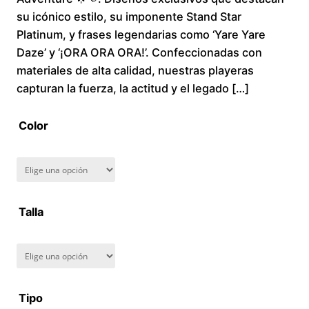
su icónico estilo, su imponente Stand Star
c
Platinum, y frases legendarias como ‘Yare Yare
Daze’ y ‘¡ORA ORA ORA!’. Confeccionadas con
e
materiales de alta calidad, nuestras playeras
r
capturan la fuerza, la actitud y el legado […]
a
Color
n
g
Talla
e
:
$
Tipo