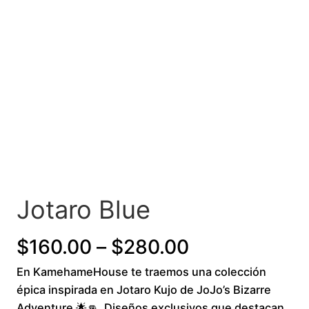
Jotaro Blue
P
$
160.00
–
$
280.00
En KamehameHouse te traemos una colección
r
épica inspirada en Jotaro Kujo de JoJo’s Bizarre
i
Adventure 🌟👊. Diseños exclusivos que destacan