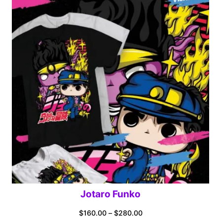
through
$280.00
Jotaro Funko
Price
$
160.00
–
$
280.00