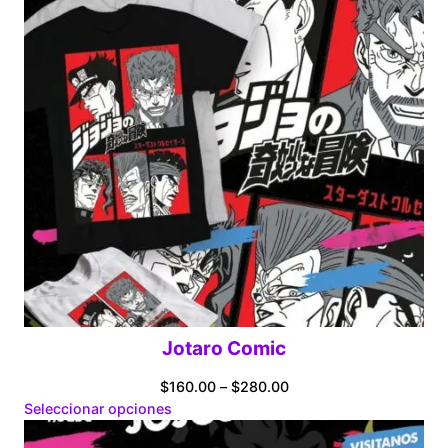
Jotaro Comic
Price
$
160.00
–
$
280.00
range:
Seleccionar opciones
$160.00