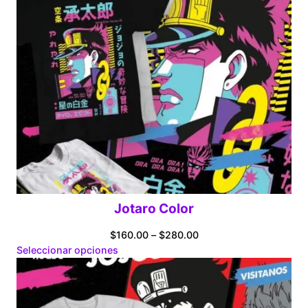
Jotaro Color
Price
$
160.00
–
$
280.00
range:
Seleccionar opciones
$160.00
through
$280.00