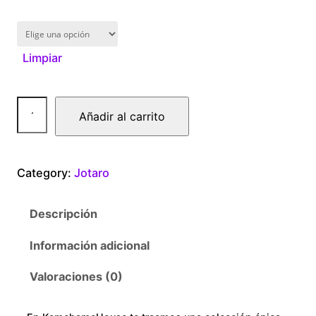
1
6
Limpiar
0
.
J
Añadir al carrito
0
o
t
0
a
Category:
Jotaro
r
t
o
Descripción
B
h
l
Información adicional
r
u
e
Valoraciones (0)
o
c
a