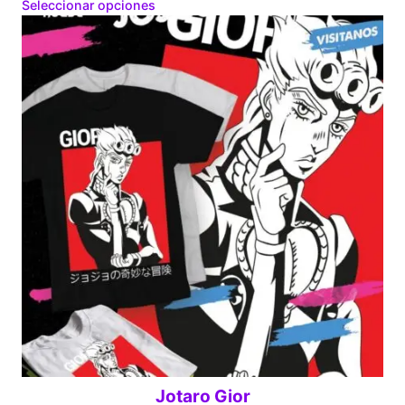
range:
Seleccionar opciones
$160.00
through
$280.00
Jotaro Gior