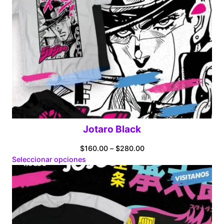
Jotaro Black
Price
$
160.00
–
$
280.00
range:
Seleccionar opciones
$160.00
through
$280.00