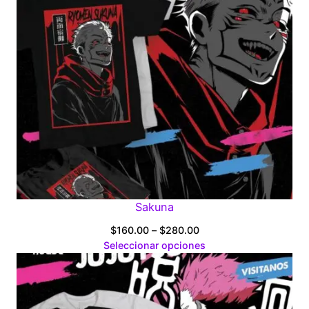
Sakuna
Price
$
160.00
–
$
280.00
range:
Seleccionar opciones
$160.00
through
$280.00