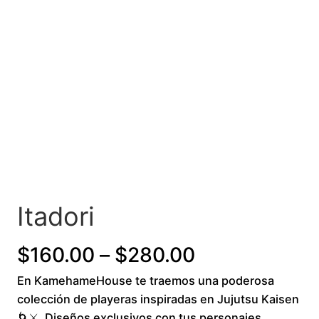
Itadori
P
$
160.00
–
$
280.00
En KamehameHouse te traemos una poderosa
r
colección de playeras inspiradas en Jujutsu Kaisen
i
🌀⚔️. Diseños exclusivos con tus personajes