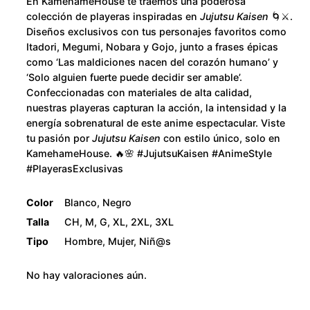
u
En KamehameHouse te traemos una poderosa
d
colección de playeras inspiradas en
Jujutsu Kaisen
🌀⚔️.
a
g
Diseños exclusivos con tus personajes favoritos como
d
Itadori, Megumi, Nobara y Gojo, junto a frases épicas
h
como ‘Las maldiciones nacen del corazón humano’ y
‘Solo alguien fuerte puede decidir ser amable’.
$
Confeccionadas con materiales de alta calidad,
nuestras playeras capturan la acción, la intensidad y la
2
energía sobrenatural de este anime espectacular. Viste
tu pasión por
Jujutsu Kaisen
con estilo único, solo en
8
KamehameHouse. 🔥🌸 #JujutsuKaisen #AnimeStyle
#PlayerasExclusivas
0
Color
Blanco, Negro
.
Talla
CH, M, G, XL, 2XL, 3XL
Tipo
Hombre, Mujer, Niñ@s
0
No hay valoraciones aún.
0