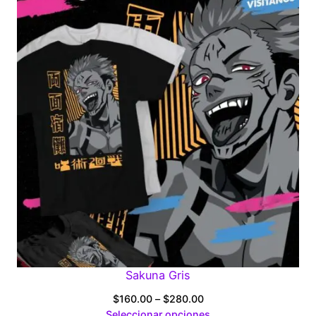
through
$280.00
Sakuna Gris
Price
$
160.00
–
$
280.00
range:
Seleccionar opciones