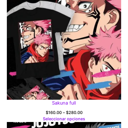
$280.00
Sakuna full
Price
$
160.00
–
$
280.00
range:
Seleccionar opciones
$160.00