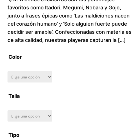
favoritos como Itadori, Megumi, Nobara y Gojo,
c
junto a frases épicas como ‘Las maldiciones nacen
del corazón humano’ y ‘Solo alguien fuerte puede
e
decidir ser amable’. Confeccionadas con materiales
r
de alta calidad, nuestras playeras capturan la […]
a
Color
n
g
Talla
e
:
$
Tipo