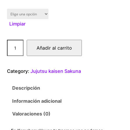
1
6
Limpiar
0
.
I
Añadir al carrito
0
t
a
0
d
Category:
Jujutsu kaisen Sakuna
o
t
r
Descripción
i
h
c
Información adicional
r
a
n
Valoraciones (0)
o
t
i