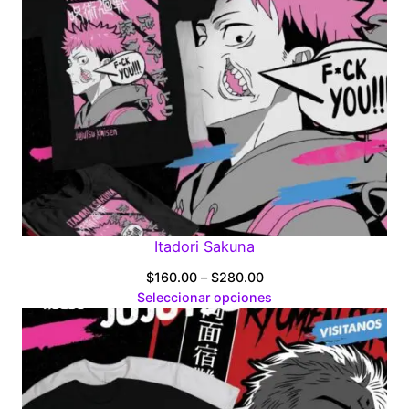
Itadori Sakuna
Price
$
160.00
–
$
280.00
range:
Seleccionar opciones
$160.00
through
$280.00