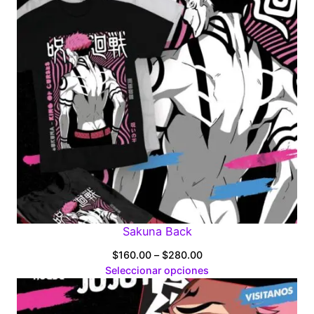
Sakuna Back
Price
$
160.00
–
$
280.00
range:
Seleccionar opciones
$160.00
through