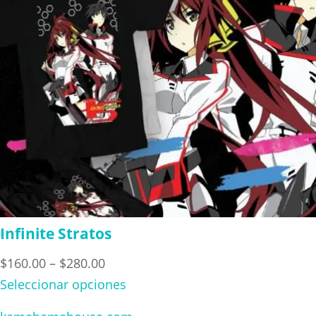
Infinite Stratos
Price
$
160.00
–
$
280.00
range:
Seleccionar opciones
$160.00