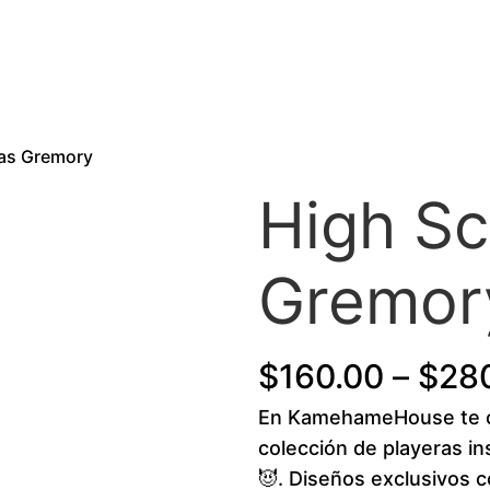
ias Gremory
High Sc
Gremor
$
160.00
–
$
28
En KamehameHouse te o
colección de playeras i
😈. Diseños exclusivos c