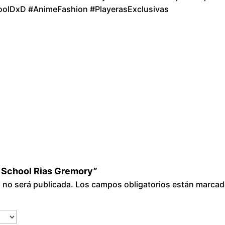
i
olDxD #AnimeFashion #PlayerasExclusivas
a
s
G
r
e
m
o
r
y
c
a
n
h School Rias Gremory”
t
o no será publicada.
Los campos obligatorios están marca
i
d