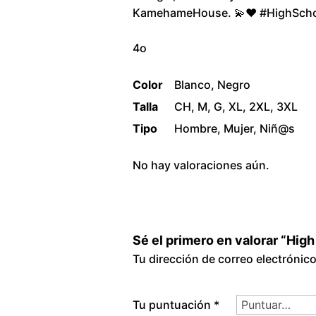
KamehameHouse. 💫❤️ #HighScho
4o
Color
Blanco, Negro
Talla
CH, M, G, XL, 2XL, 3XL
Tipo
Hombre, Mujer, Niñ@s
No hay valoraciones aún.
Sé el primero en valorar “Hig
Tu dirección de correo electrónic
Tu puntuación
*