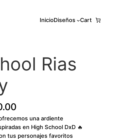
Inicio
Diseños
Cart
hool Rias
y
P
0.00
frecemos una ardiente
r
nspiradas en High School DxD 🔥
i
on tus personajes favoritos