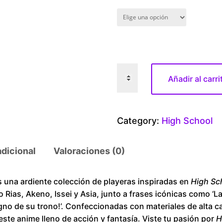
H
Añadir al carri
i
g
h
Category:
High School
S
c
adicional
Valoraciones (0)
h
o
o
na ardiente colección de playeras inspiradas en
High Sc
 Rias, Akeno, Issei y Asia, junto a frases icónicas como ‘
l
igno de su trono!’. Confeccionadas con materiales de alta c
R
este anime lleno de acción y fantasía. Viste tu pasión por
H