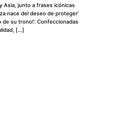
 Asia, junto a frases icónicas
c
za nace del deseo de proteger’
o de su trono!’. Confeccionadas
e
lidad, […]
r
a
n
g
e
:
$