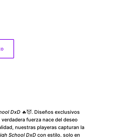
1
6
0
to
.
0
0
t
h
hool DxD
🔥😈. Diseños exclusivos
La verdadera fuerza nace del deseo
r
alidad, nuestras playeras capturan la
igh School DxD
con estilo, solo en