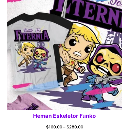
through
$280.00
Heman Eskeletor Funko
Price
$
160.00
–
$
280.00