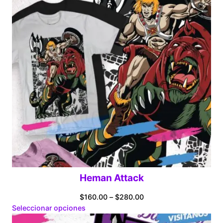
Heman Attack
Price
$
160.00
–
$
280.00
range:
Seleccionar opciones
$160.00