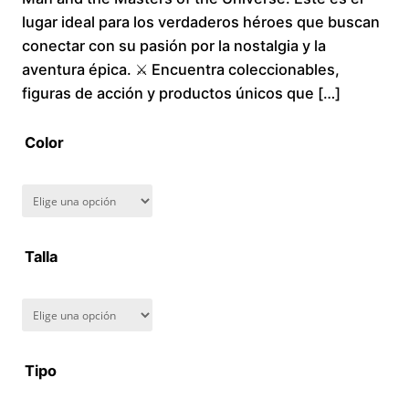
lugar ideal para los verdaderos héroes que buscan
c
conectar con su pasión por la nostalgia y la
aventura épica. ⚔️ Encuentra coleccionables,
e
figuras de acción y productos únicos que […]
r
Color
a
n
g
Talla
e
:
$
Tipo