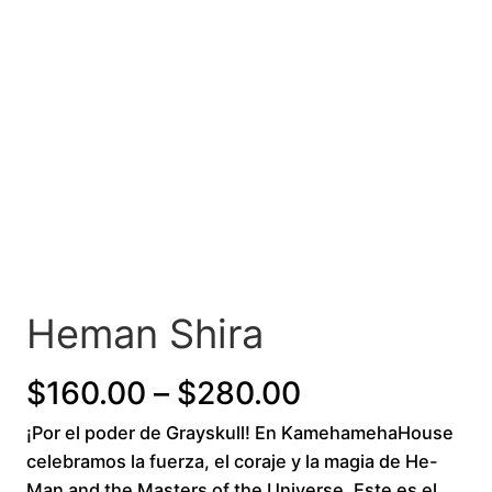
Heman Shira
P
$
160.00
–
$
280.00
¡Por el poder de Grayskull! En KamehamehaHouse
r
celebramos la fuerza, el coraje y la magia de He-
i
Man and the Masters of the Universe. Este es el