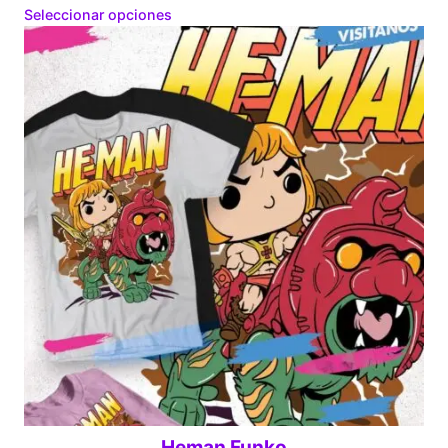
range:
Seleccionar opciones
$160.00
through
$280.00
Heman Funko