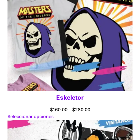
Eskeletor
Price
$
160.00
–
$
280.00
range:
Seleccionar opciones
$160.00
through
$280.00