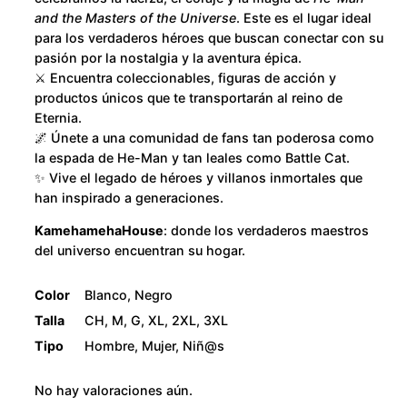
u
t
and the Masters of the Universe
. Este es el lugar ideal
i
g
para los verdaderos héroes que buscan conectar con su
pasión por la nostalgia y la aventura épica.
d
h
⚔️ Encuentra coleccionables, figuras de acción y
a
productos únicos que te transportarán al reino de
d
Eternia.
$
🌌 Únete a una comunidad de fans tan poderosa como
la espada de He-Man y tan leales como Battle Cat.
2
✨ Vive el legado de héroes y villanos inmortales que
han inspirado a generaciones.
8
KamehamehaHouse
: donde los verdaderos maestros
0
del universo encuentran su hogar.
.
Color
Blanco, Negro
Talla
CH, M, G, XL, 2XL, 3XL
0
Tipo
Hombre, Mujer, Niñ@s
0
No hay valoraciones aún.