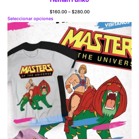
Price
$
160.00
–
$
280.00
range:
Seleccionar opciones
$160.00
through
$280.00