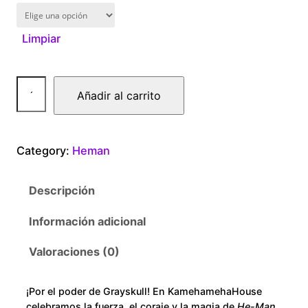
1
6
Limpiar
0
H
.
Añadir al carrito
e
0
m
a
Category:
Heman
0
n
S
t
Descripción
h
i
h
Información adicional
r
r
a
Valoraciones (0)
c
o
a
¡Por el poder de Grayskull! En KamehamehaHouse
n
celebramos la fuerza, el coraje y la magia de
He-Man